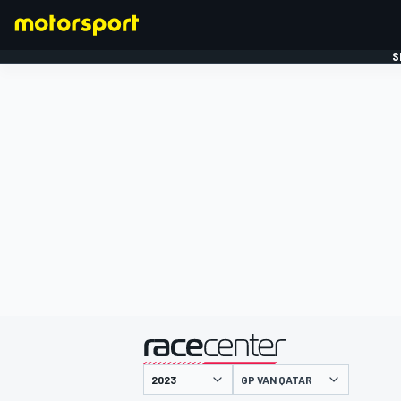
S
FORMULE 1
gepresenteerd door
GP VAN QATAR