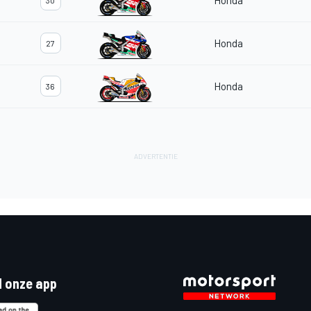
Honda
30
Honda
27
Honda
36
 onze app