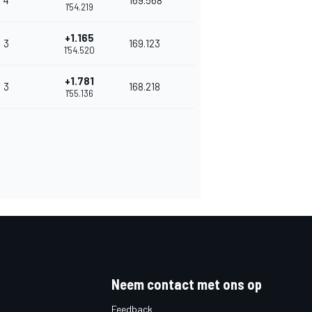
4
169.568
1'54.219
+1.165
3
169.123
1'54.520
+1.781
3
168.218
1'55.136
Neem contact met ons op
Feedback