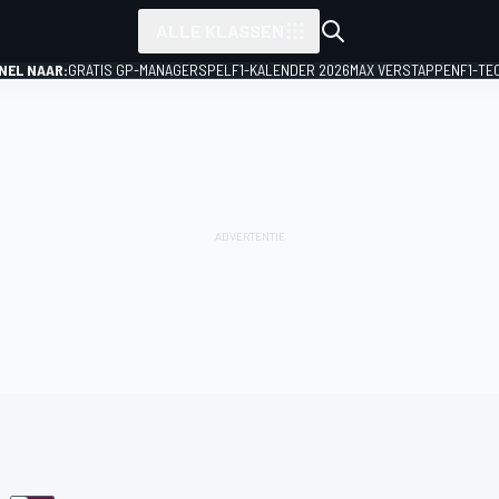
ALLE KLASSEN
NEL NAAR:
GRATIS GP-MANAGERSPEL
F1-KALENDER 2026
MAX VERSTAPPEN
F1-TE