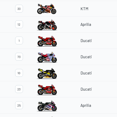
KTM
33
Aprilia
12
Ducati
1
Ducati
73
Ducati
10
Ducati
23
Aprilia
25