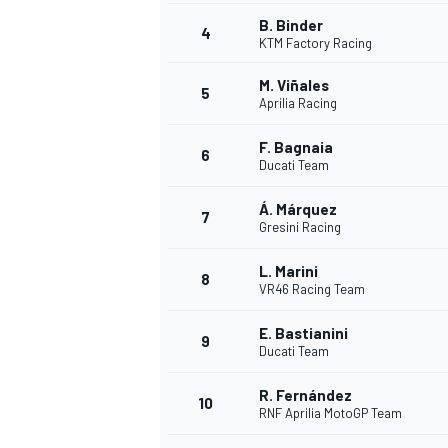
B. Binder
4
KTM Factory Racing
INDYCAR
M. Viñales
5
Aprilia Racing
F. Bagnaia
6
Ducati Team
Á. Márquez
7
Gresini Racing
L. Marini
8
VR46 Racing Team
E. Bastianini
9
Ducati Team
WEC
DTM
R. Fernández
10
RNF Aprilia MotoGP Team