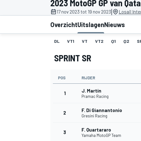
2023 MotoGP GP van Qata
|
17 nov 2023 tot 19 nov 2023
Losail Inte
Overzicht
Uitslagen
Nieuws
DL
VT1
VT
VT2
Q1
Q2
S
SPRINT SR
MOTOGP
POS
RIJDER
J. Martín
1
Pramac Racing
F. Di Giannantonio
2
Gresini Racing
F. Quartararo
3
Yamaha MotoGP Team