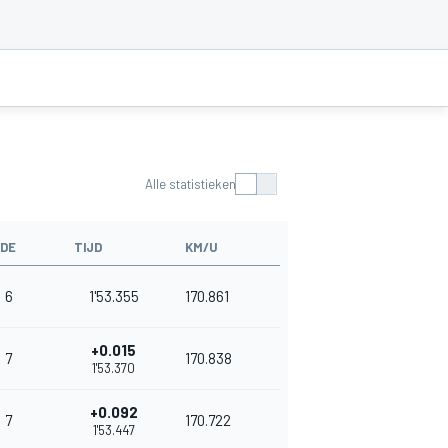
Alle statistieken
DE
TIJD
KM/U
6
1'53.355
170.861
+0.015
7
170.838
1'53.370
+0.092
7
170.722
1'53.447