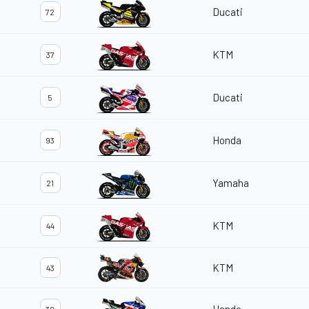
Ducati
72
KTM
37
Ducati
5
Honda
93
Yamaha
21
KTM
44
KTM
43