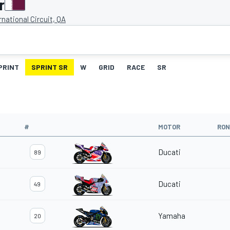
r
rnational Circuit, QA
PRINT
SPRINT SR
W
GRID
RACE
SR
#
MOTOR
RON
Ducati
89
Ducati
49
Yamaha
20