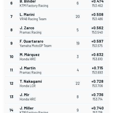
B. Binder
+0.474
6
6
KTM Factory Racing
1'53.452
L. Marini
+0.508
7
20
VR46 Racing Team
1'53.486
J. Zarco
+0.562
8
5
Pramac Racing
1'53.540
F. Quartararo
+0.597
9
19
Yamaha MotoGP Team
1'53.575
M. Márquez
+0.632
10
3
Honda HRC
1'53.610
J. Martín
+0.715
11
4
Pramac Racing
1'53.693
T. Nakagami
+0.728
12
22
Honda LCR
1'53.706
J. Mir
+0.736
13
8
Honda HRC
1'53.714
J. Miller
+0.740
14
9
KTM Factory Racing
1'53.718