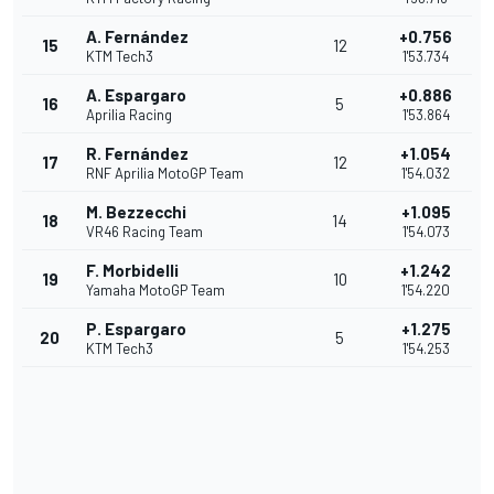
A. Fernández
+0.756
15
12
KTM Tech3
1'53.734
A. Espargaro
+0.886
16
5
Aprilia Racing
1'53.864
R. Fernández
+1.054
17
12
RNF Aprilia MotoGP Team
1'54.032
M. Bezzecchi
+1.095
18
14
VR46 Racing Team
1'54.073
F. Morbidelli
+1.242
19
10
Yamaha MotoGP Team
1'54.220
P. Espargaro
+1.275
20
5
KTM Tech3
1'54.253