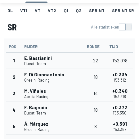
DL
VT1
VT
VT2
Q1
Q2
SPRINT
SPRINT SR
SR
Alle statistieken
POS
RIJDER
RONDE
TIJD
E. Bastianini
1
22
1'52.978
Ducati Team
F. Di Giannantonio
+0.334
2
18
Gresini Racing
1'53.312
M. Viñales
+0.340
3
14
Aprilia Racing
1'53.318
F. Bagnaia
+0.372
4
18
Ducati Team
1'53.350
Á. Márquez
+0.391
5
8
Gresini Racing
1'53.369