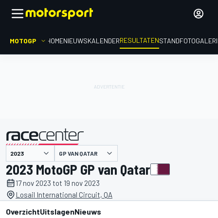
RESULTATEN
MOTOGP
HOME
NIEUWS
KALENDER
STAND
FOTOGALER
GP VAN QATAR
gepresenteerd door
2023 MotoGP GP van Qatar
17 nov 2023 tot 19 nov 2023
Losail International Circuit, QA
Overzicht
Uitslagen
Nieuws