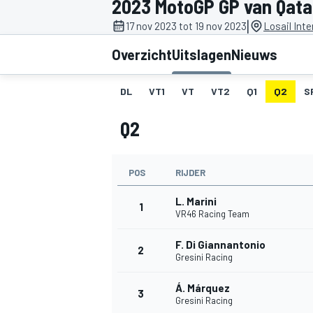
2023 MotoGP GP van Qata
|
17 nov 2023 tot 19 nov 2023
Losail Inte
Overzicht
Uitslagen
Nieuws
DL
VT1
VT
VT2
Q1
Q2
S
Q2
MOTOGP
POS
RIJDER
L. Marini
1
VR46 Racing Team
F. Di Giannantonio
2
Gresini Racing
Á. Márquez
3
Gresini Racing