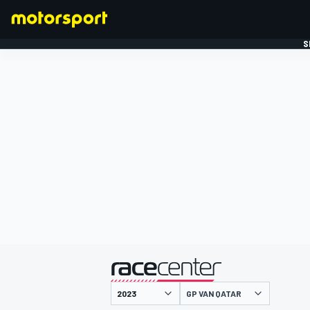
S
FORMULE 1
gepresenteerd door
GP VAN QATAR