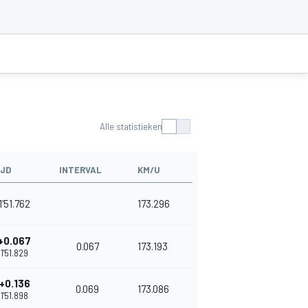
Alle statistieken
IJD
INTERVAL
KM/U
1'51.762
173.296
+0.067
0.067
173.193
1'51.829
+0.136
0.069
173.086
1'51.898