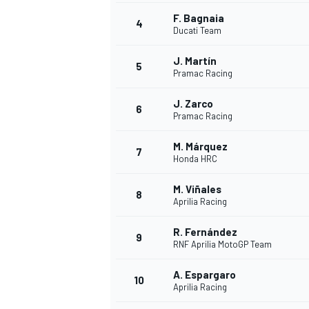
F. Bagnaia
4
Ducati Team
INDYCAR
J. Martín
5
Pramac Racing
J. Zarco
6
Pramac Racing
M. Márquez
7
Honda HRC
M. Viñales
8
Aprilia Racing
R. Fernández
9
RNF Aprilia MotoGP Team
WEC
DTM
A. Espargaro
10
Aprilia Racing