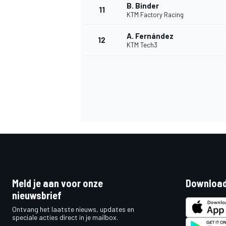
B. Binder
11
KTM Factory Racing
A. Fernández
12
KTM Tech3
Meld je aan voor onze
Download
nieuwsbrief
Ontvang het laatste nieuws, updates en
speciale acties direct in je mailbox.