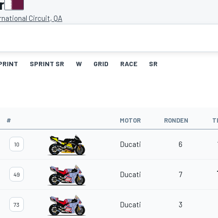
r
rnational Circuit, QA
PRINT
SPRINT SR
W
GRID
RACE
SR
#
MOTOR
RONDEN
T
Ducati
6
10
Ducati
7
49
Ducati
3
73