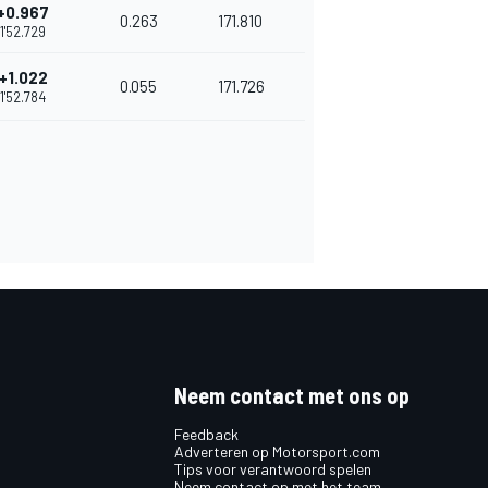
+0.967
0.263
171.810
1'52.729
+1.022
0.055
171.726
1'52.784
Neem contact met ons op
Feedback
Adverteren op Motorsport.com
Tips voor verantwoord spelen
Neem contact op met het team