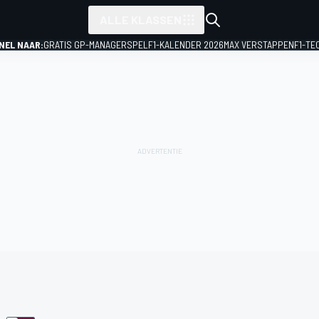
ALLE KLASSEN
NEL NAAR:
GRATIS GP-MANAGERSPEL
F1-KALENDER 2026
MAX VERSTAPPEN
F1-TE