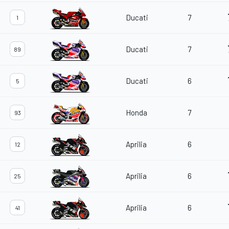
Ducati
7
1
Ducati
7
89
Ducati
6
5
Honda
7
93
Aprilia
6
12
Aprilia
6
25
Aprilia
6
41