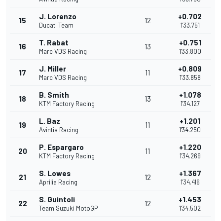
J. Lorenzo
+0.702
15
12
Ducati Team
1'33.751
T. Rabat
+0.751
16
13
Marc VDS Racing
1'33.800
J. Miller
+0.809
17
11
Marc VDS Racing
1'33.858
B. Smith
+1.078
18
13
KTM Factory Racing
1'34.127
L. Baz
+1.201
19
11
Avintia Racing
1'34.250
P. Espargaro
+1.220
20
11
KTM Factory Racing
1'34.269
S. Lowes
+1.367
21
12
Aprilia Racing
1'34.416
S. Guintoli
+1.453
22
12
Team Suzuki MotoGP
1'34.502