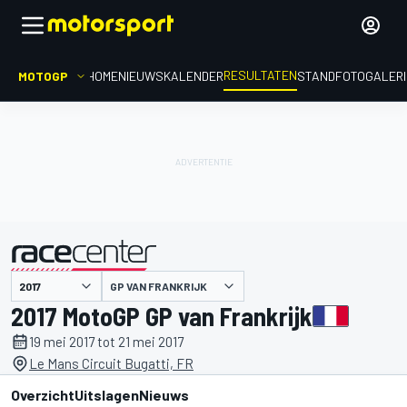
RESULTATEN
MOTOGP
HOME
NIEUWS
KALENDER
STAND
FOTOGALER
GP VAN FRANKRIJK
gepresenteerd door
2017 MotoGP GP van Frankrijk
19 mei 2017 tot 21 mei 2017
Le Mans Circuit Bugatti, FR
Overzicht
Uitslagen
Nieuws