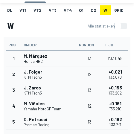
DL
VT1
VT2
VT3
VT4
Q1
Q2
W
GRID
R
W
Alle statistieken
POS
RIJDER
RONDEN
TIJD
M. Márquez
1
13
1'33.049
Honda HRC
J. Folger
+0.021
2
12
KTM Tech3
1'33.070
J. Zarco
+0.153
3
13
KTM Tech3
1'33.202
M. Viñales
+0.161
4
12
Yamaha MotoGP Team
1'33.210
D. Petrucci
+0.192
5
13
Pramac Racing
1'33.241