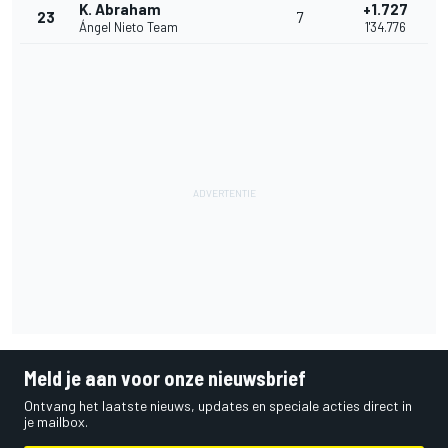
K. Abraham
+1.727
23
7
Ángel Nieto Team
1'34.776
Meld je aan voor onze nieuwsbrief
Ontvang het laatste nieuws, updates en speciale acties direct in
je mailbox.