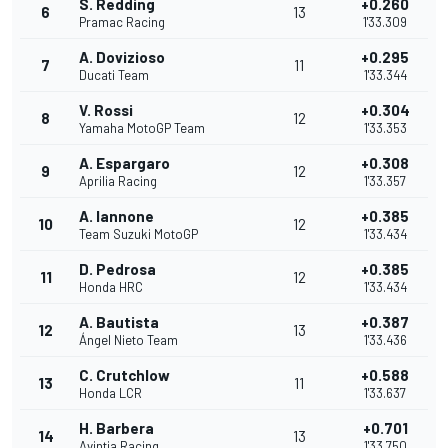
S. Redding
+0.260
6
13
Pramac Racing
1'33.309
A. Dovizioso
+0.295
7
11
Ducati Team
1'33.344
V. Rossi
+0.304
8
12
Yamaha MotoGP Team
1'33.353
A. Espargaro
+0.308
9
12
Aprilia Racing
1'33.357
A. Iannone
+0.385
10
12
Team Suzuki MotoGP
1'33.434
D. Pedrosa
+0.385
11
12
Honda HRC
1'33.434
A. Bautista
+0.387
12
13
Ángel Nieto Team
1'33.436
C. Crutchlow
+0.588
13
11
Honda LCR
1'33.637
H. Barbera
+0.701
14
13
Avintia Racing
1'33.750