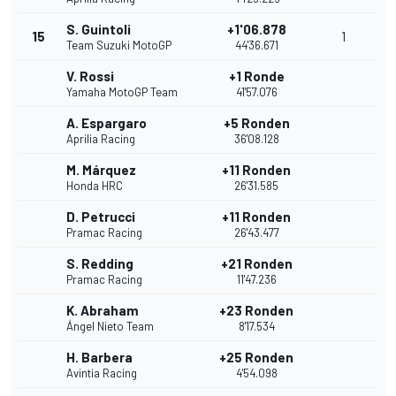
S. Guintoli
+1'06.878
15
1
Team Suzuki MotoGP
44'36.671
V. Rossi
+1 Ronde
Yamaha MotoGP Team
41'57.076
A. Espargaro
+5 Ronden
Aprilia Racing
36'08.128
M. Márquez
+11 Ronden
Honda HRC
26'31.585
D. Petrucci
+11 Ronden
Pramac Racing
26'43.477
S. Redding
+21 Ronden
Pramac Racing
11'47.236
K. Abraham
+23 Ronden
Ángel Nieto Team
8'17.534
H. Barbera
+25 Ronden
Avintia Racing
4'54.098