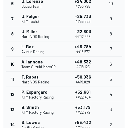
J. Lorenzo
+24.002
6
10
Ducati Team
43'53.795
J. Folger
+25.733
7
9
KTM Tech3
43'55.526
J. Miller
+32.603
8
8
Marc VDS Racing
44'02.396
L. Baz
+45.784
9
7
Avintia Racing
44'15.577
A. Iannone
+48.332
10
6
Team Suzuki MotoGP
44'18.125
T. Rabat
+50.036
11
5
Marc VDS Racing
44'19.829
P. Espargaro
+52.661
12
4
KTM Factory Racing
44'22.454
B. Smith
+53.179
13
3
KTM Factory Racing
44'22.972
S. Lowes
+55.432
14
2
Aprilia Racing
44'25.225