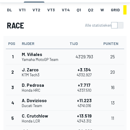
DL
VT1
VT2
VT3
VT4
Q1
Q2
W
GRID
R
RACE
Alle statistieken
POS
RIJDER
TIJD
PUNTEN
M. Viñales
1
43'29.793
25
Yamaha MotoGP Team
J. Zarco
+3.134
2
20
KTM Tech3
43'32.927
D. Pedrosa
+7.717
3
16
Honda HRC
43'37.510
A. Dovizioso
+11.223
4
13
Ducati Team
43'41.016
C. Crutchlow
+13.519
5
11
Honda LCR
43'43.312