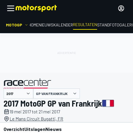
RESULTATEN
MOTOGP
HOME
NIEUWS
KALENDER
STAND
FOTOGALER
GP VAN FRANKRIJK
gepresenteerd door
2017 MotoGP GP van Frankrijk
19 mei 2017 tot 21 mei 2017
Le Mans Circuit Bugatti, FR
Overzicht
Uitslagen
Nieuws