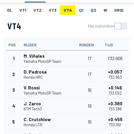
DL
VT1
VT2
VT3
VT4
Q1
Q2
W
GRID
R
VT4
Alle statistieken
POS
RIJDER
RONDEN
TIJD
M. Viñales
1
17
1'32.906
Yamaha MotoGP Team
D. Pedrosa
+0.057
2
17
Honda HRC
1'32.963
V. Rossi
+0.146
3
16
Yamaha MotoGP Team
1'33.052
J. Zarco
+0.380
4
19
KTM Tech3
1'33.286
C. Crutchlow
+0.455
5
16
Honda LCR
1'33.361