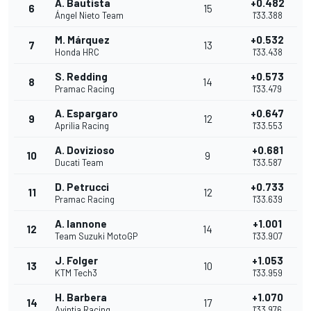
A. Bautista
+0.482
6
15
Ángel Nieto Team
1'33.388
M. Márquez
+0.532
7
13
Honda HRC
1'33.438
S. Redding
+0.573
8
14
Pramac Racing
1'33.479
A. Espargaro
+0.647
9
12
Aprilia Racing
1'33.553
A. Dovizioso
+0.681
10
9
Ducati Team
1'33.587
D. Petrucci
+0.733
11
12
Pramac Racing
1'33.639
A. Iannone
+1.001
12
14
Team Suzuki MotoGP
1'33.907
J. Folger
+1.053
13
10
KTM Tech3
1'33.959
H. Barbera
+1.070
14
17
Avintia Racing
1'33.976