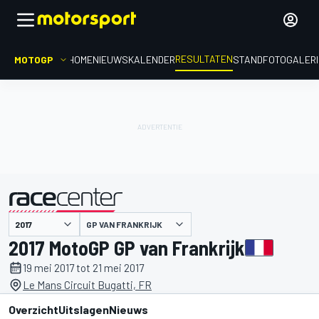
RESULTATEN
MOTOGP
HOME
NIEUWS
KALENDER
STAND
FOTOGALER
GP VAN FRANKRIJK
gepresenteerd door
2017 MotoGP GP van Frankrijk
19 mei 2017 tot 21 mei 2017
Le Mans Circuit Bugatti, FR
Overzicht
Uitslagen
Nieuws