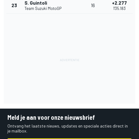
S. Guintoli
+2.277
23
16
Team Suzuki MotoGP
1'35.183
Meld je aan voor onze nieuwsbrief
Ontvang het laatste nieuws, updates en speciale acties direct in
je mailbox.