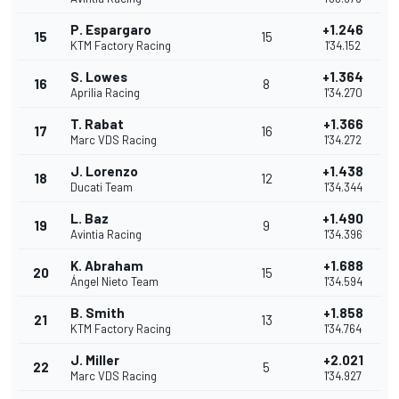
P. Espargaro
+1.246
15
15
KTM Factory Racing
1'34.152
S. Lowes
+1.364
16
8
Aprilia Racing
1'34.270
T. Rabat
+1.366
17
16
Marc VDS Racing
1'34.272
J. Lorenzo
+1.438
18
12
Ducati Team
1'34.344
L. Baz
+1.490
19
9
Avintia Racing
1'34.396
K. Abraham
+1.688
20
15
Ángel Nieto Team
1'34.594
B. Smith
+1.858
21
13
KTM Factory Racing
1'34.764
J. Miller
+2.021
22
5
Marc VDS Racing
1'34.927