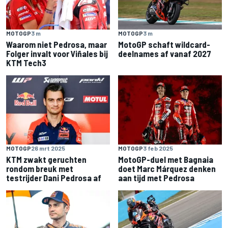
MOTOGP
3 m
MOTOGP
3 m
Waarom niet Pedrosa, maar
MotoGP schaft wildcard-
Folger invalt voor Viñales bij
deelnames af vanaf 2027
KTM Tech3
MOTOGP
26 mrt 2025
MOTOGP
3 feb 2025
KTM zwakt geruchten
MotoGP-duel met Bagnaia
rondom breuk met
doet Marc Márquez denken
testrijder Dani Pedrosa af
aan tijd met Pedrosa