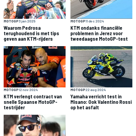
MOTOGP
3 jan 2025
MOTOGP
11 dec 2024
Waarom Pedrosa
KTM ondanks financiële
terughoudend is met tips
problemen in Jerez voor
geven aan KTM-rijders
tweedaagse MotoGP-test
MOTOGP
12 nov 2024
MOTOGP
22 aug 2024
KTM verlengt contract van
Yamaha verricht test in
snelle Spaanse MotoGP-
Misano: Ook Valentino Rossi
testrijder
op het asfalt