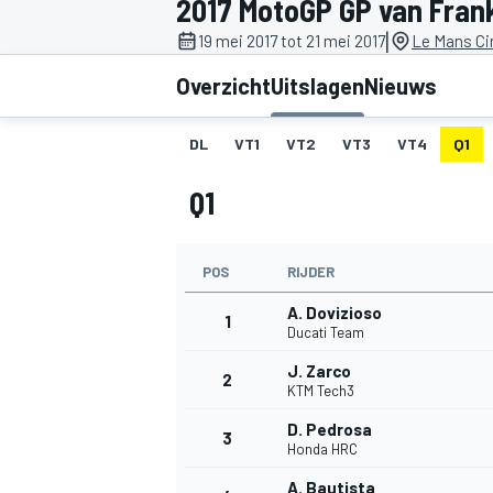
2017 MotoGP GP van Frank
|
19 mei 2017 tot 21 mei 2017
Le Mans Cir
Overzicht
Uitslagen
Nieuws
DL
VT1
VT2
VT3
VT4
Q1
Q1
MOTOGP
POS
RIJDER
A. Dovizioso
1
Ducati Team
J. Zarco
2
KTM Tech3
D. Pedrosa
3
Honda HRC
A. Bautista