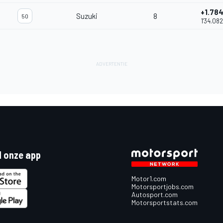
+1.78
Suzuki
8
50
1'34.082
 onze app
Motor1.com
Motorsportjobs.com
Autosport.com
Motorsportstats.com