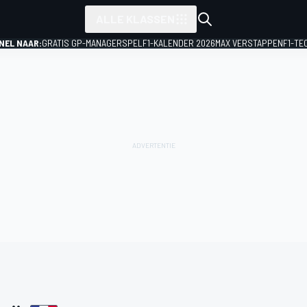
ALLE KLASSEN
NEL NAAR:
GRATIS GP-MANAGERSPEL
F1-KALENDER 2026
MAX VERSTAPPEN
F1-TE