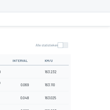
Alle statistieken
INTERVAL
KM/U
8
163.232
9
0.069
163.110
0.048
163.025
6