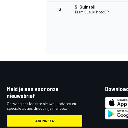
S. Guintoli
13
Team Suzuki MotoGP
Meld je aan voor onze
Download
nieuwsbrief
Ontvang het laatste nieuws, updates en
speciale acties direct in je mailbox.
ABONNEER