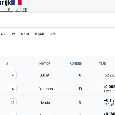
rijk
cuit Bugatti, FR
Q2
W
GRID
RACE
SR
#
MOTOR
RONDEN
TIJD
Ducati
8
1'32.29
4
+0.06
Yamaha
10
5
1'32.367
+0.117
Honda
9
26
1'32.415
+0.18