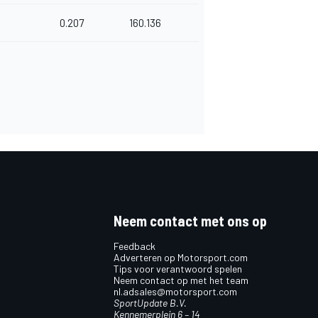
4
0.207
160.136
Neem contact met ons op
Feedback
Adverteren op Motorsport.com
Tips voor verantwoord spelen
Neem contact op met het team
nl.adsales@motorsport.com
SportUpdate B.V.
Kennemerplein 6 – 14