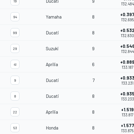
Ducati
9
19
1'32.484
+0.39
Yamaha
8
94
1'32.695
+0.53
Ducati
8
99
1'32.830
+0.54
Suzuki
9
29
1'32.844
+0.88
Aprilia
6
41
1'33.187
+0.93
Ducati
7
9
1'33.231
+0.93
Ducati
8
8
1'33.233
+1.519
Aprilia
8
22
1'33.817
+1.57
Honda
8
53
1'33.875