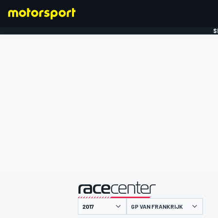
S
FORMULE 1
gepresenteerd door
GP VAN FRANKRIJK