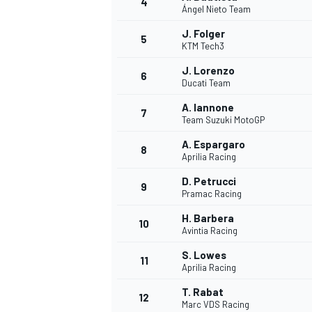
4
Ángel Nieto Team
J. Folger
5
KTM Tech3
INDYCAR
J. Lorenzo
6
Ducati Team
A. Iannone
7
Team Suzuki MotoGP
A. Espargaro
8
Aprilia Racing
D. Petrucci
9
Pramac Racing
H. Barbera
10
Avintia Racing
S. Lowes
11
WEC
DTM
Aprilia Racing
T. Rabat
12
Marc VDS Racing