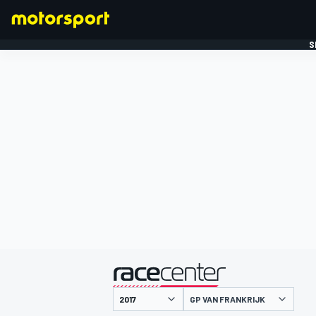
S
FORMULE 1
gepresenteerd door
GP VAN FRANKRIJK