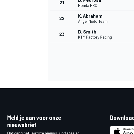
D. Pedrosa
21
Honda HRC
K. Abraham
22
Ángel Nieto Team
B. Smith
23
KTM Factory Racing
Meld je aan voor onze
Download
nieuwsbrief
Ontvang het laatste nieuws, updates en