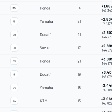
+1.66
Honda
14
35
1'43.34
+2.50
Yamaha
21
5
1'44.177
+2.60
Ducati
21
99
1'44.27
+2.89
Suzuki
17
50
1'44.57
+3.00
Honda
21
53
1'44.67
+3.40
Ducati
19
8
1'45.07
+3.44
Yamaha
18
94
1'45.119
+3.94
KTM
13
44
1'45.62