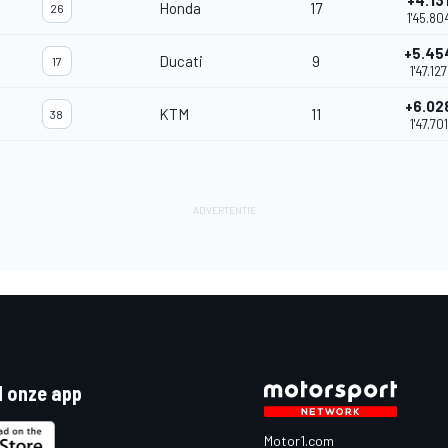
+4.13
Honda
17
26
1'45.80
+5.45
Ducati
9
17
1'47.127
+6.02
KTM
11
38
1'47.701
 onze app
Motor1.com