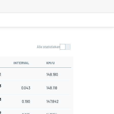
Alle statistieken
INTERVAL
KM/U
3
148.180
3
0.043
148.118
3
0.190
147.842
6
2