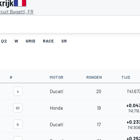
rijk
cuit Bugatti, FR
Q2
W
GRID
RACE
SR
#
MOTOR
RONDEN
TIJD
Ducati
20
1'41.67
4
+0.04
Honda
19
93
1'41.716
+0.23
Ducati
17
9
1'41.90
+0.25