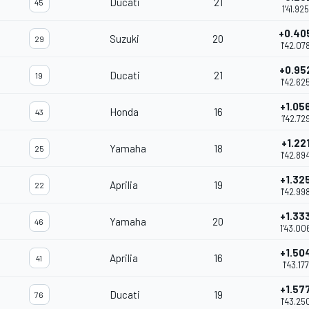
Ducati
21
45
1'41.925
+0.40
Suzuki
20
29
1'42.07
+0.95
Ducati
21
19
1'42.62
+1.05
Honda
16
43
1'42.72
+1.22
Yamaha
18
25
1'42.89
+1.32
Aprilia
19
22
1'42.99
+1.33
Yamaha
20
46
1'43.00
+1.50
Aprilia
16
41
1'43.177
+1.57
Ducati
19
76
1'43.25