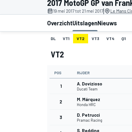
2017 MotoGP GP van Frank
|
19 mei 2017 tot 21 mei 2017
Le Mans Cir
Overzicht
Uitslagen
Nieuws
DL
VT1
VT2
VT3
VT4
Q1
VT2
MOTOGP
POS
RIJDER
A. Dovizioso
1
Ducati Team
M. Márquez
2
Honda HRC
D. Petrucci
3
Pramac Racing
S. Redding