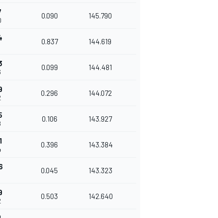
7
0.090
145.790
0
4
0.837
144.619
3
0.099
144.481
6
9
0.296
144.072
2
5
0.106
143.927
8
1
0.396
143.384
4
6
0.045
143.323
9
0.503
142.640
2