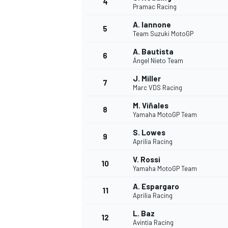
4
Pramac Racing
A. Iannone
5
Team Suzuki MotoGP
INDYCAR
A. Bautista
6
Ángel Nieto Team
J. Miller
7
Marc VDS Racing
M. Viñales
8
Yamaha MotoGP Team
S. Lowes
9
Aprilia Racing
V. Rossi
10
Yamaha MotoGP Team
A. Espargaro
11
WEC
DTM
Aprilia Racing
L. Baz
12
Avintia Racing