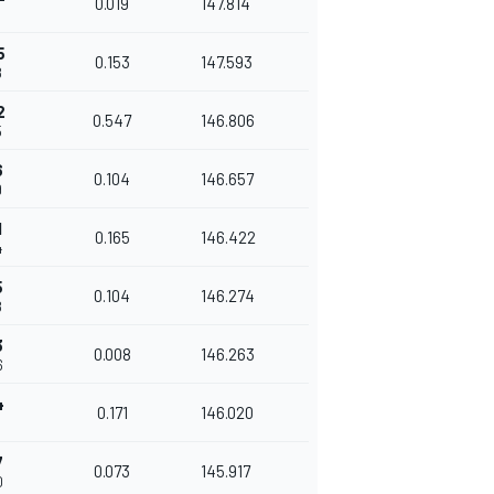
0.019
147.814
5
0.153
147.593
8
2
0.547
146.806
5
6
0.104
146.657
9
1
0.165
146.422
4
5
0.104
146.274
8
3
0.008
146.263
6
4
0.171
146.020
7
0.073
145.917
0