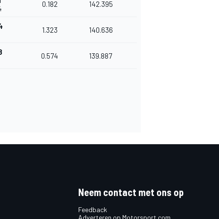
1
0.182
142.395
4
4
1.323
140.636
8
0.574
139.887
Neem contact met ons op
Feedback
Adverteren op Motorsport.com