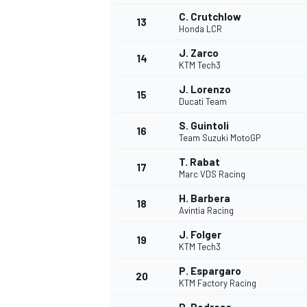
C. Crutchlow
13
Honda LCR
J. Zarco
14
KTM Tech3
J. Lorenzo
15
Ducati Team
S. Guintoli
16
Team Suzuki MotoGP
T. Rabat
17
Marc VDS Racing
H. Barbera
18
Avintia Racing
J. Folger
19
KTM Tech3
P. Espargaro
20
KTM Factory Racing