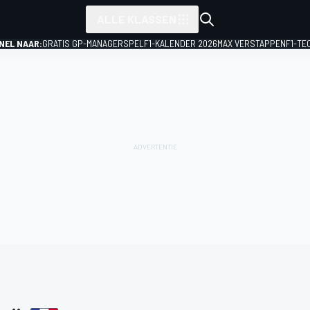
ALLE KLASSEN
NEL NAAR:
GRATIS GP-MANAGERSPEL
F1-KALENDER 2026
MAX VERSTAPPEN
F1-TE