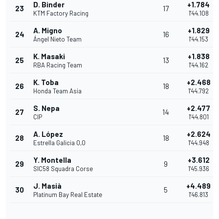
D. Binder
+1.784
23
17
KTM Factory Racing
1'44.108
A. Migno
+1.829
24
16
Ángel Nieto Team
1'44.153
K. Masaki
+1.838
25
13
RBA Racing Team
1'44.162
K. Toba
+2.468
26
18
Honda Team Asia
1'44.792
S. Nepa
+2.477
27
14
CIP
1'44.801
A. López
+2.624
28
18
Estrella Galicia 0,0
1'44.948
Y. Montella
+3.612
29
9
SIC58 Squadra Corse
1'45.936
J. Masià
+4.489
30
5
Platinum Bay Real Estate
1'46.813