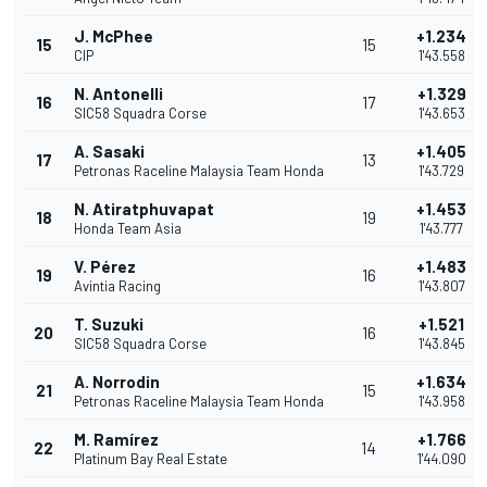
J. McPhee
+1.234
15
15
CIP
1'43.558
N. Antonelli
+1.329
16
17
SIC58 Squadra Corse
1'43.653
A. Sasaki
+1.405
17
13
Petronas Raceline Malaysia Team Honda
1'43.729
N. Atiratphuvapat
+1.453
18
19
Honda Team Asia
1'43.777
V. Pérez
+1.483
19
16
Avintia Racing
1'43.807
T. Suzuki
+1.521
20
16
SIC58 Squadra Corse
1'43.845
A. Norrodin
+1.634
21
15
Petronas Raceline Malaysia Team Honda
1'43.958
M. Ramírez
+1.766
22
14
Platinum Bay Real Estate
1'44.090