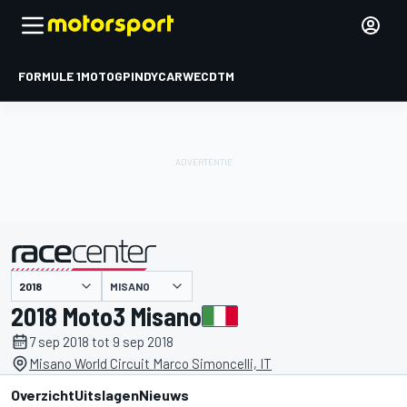
FORMULE 1
MOTOGP
INDYCAR
WEC
DTM
MISANO
gepresenteerd door
2018 Moto3 Misano
7 sep 2018 tot 9 sep 2018
Misano World Circuit Marco Simoncelli, IT
Overzicht
Uitslagen
Nieuws