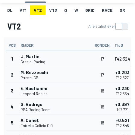
DL
VT1
VT2
VT3
Q
W
GRID
RACE
SR
VT2
Alle statistieken
POS
RIJDER
RONDEN
TIJD
J. Martín
1
17
1'42.324
Gresini Racing
M. Bezzecchi
+0.203
2
17
Prustel GP
1'42.527
E. Bastianini
+0.230
3
18
Leopard Racing
1'42.554
G. Rodrigo
+0.397
4
16
RBA Racing Team
1'42.721
A. Canet
+0.521
5
18
Estrella Galicia 0,0
1'42.845