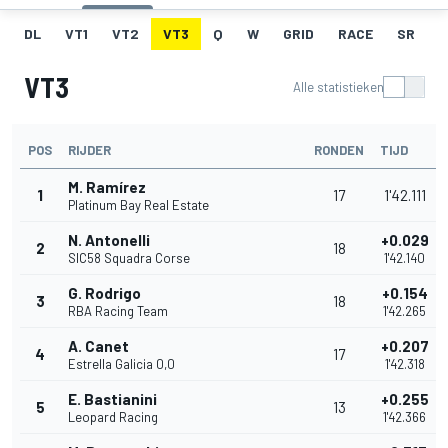
DL
VT1
VT2
VT3
Q
W
GRID
RACE
SR
VT3
Alle statistieken
POS
RIJDER
RONDEN
TIJD
M. Ramírez
1
17
1'42.111
Platinum Bay Real Estate
N. Antonelli
+0.029
2
18
SIC58 Squadra Corse
1'42.140
G. Rodrigo
+0.154
3
18
RBA Racing Team
1'42.265
A. Canet
+0.207
4
17
Estrella Galicia 0,0
1'42.318
E. Bastianini
+0.255
5
13
Leopard Racing
1'42.366