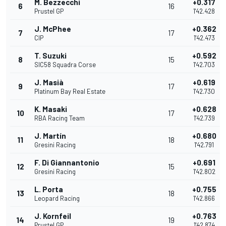
M. Bezzecchi
+0.317
6
16
Prustel GP
1'42.428
J. McPhee
+0.362
7
17
CIP
1'42.473
T. Suzuki
+0.592
8
15
SIC58 Squadra Corse
1'42.703
J. Masià
+0.619
9
17
Platinum Bay Real Estate
1'42.730
K. Masaki
+0.628
10
17
RBA Racing Team
1'42.739
J. Martín
+0.680
11
18
Gresini Racing
1'42.791
F. Di Giannantonio
+0.691
12
15
Gresini Racing
1'42.802
L. Porta
+0.755
13
18
Leopard Racing
1'42.866
J. Kornfeil
+0.763
14
19
Prustel GP
1'42.874