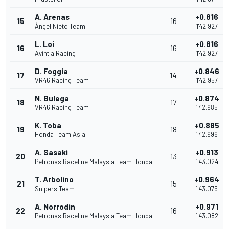
A. Arenas
+0.816
15
16
Ángel Nieto Team
1'42.927
L. Loi
+0.816
16
16
Avintia Racing
1'42.927
D. Foggia
+0.846
17
14
VR46 Racing Team
1'42.957
N. Bulega
+0.874
18
17
VR46 Racing Team
1'42.985
K. Toba
+0.885
19
18
Honda Team Asia
1'42.996
A. Sasaki
+0.913
20
13
Petronas Raceline Malaysia Team Honda
1'43.024
T. Arbolino
+0.964
21
15
Snipers Team
1'43.075
A. Norrodin
+0.971
22
16
Petronas Raceline Malaysia Team Honda
1'43.082