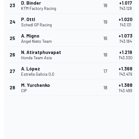
D. Binder
+1.017
23
18
KTM Factory Racing
1'43.128
P. Ottl
+1.020
24
19
Schedl GP Racing
1'43.131
A. Migno
+1.073
25
16
Ángel Nieto Team
1'43.184
N. Atiratphuvapat
+1.219
26
18
Honda Team Asia
1'43.330
A. López
+1.368
27
17
Estrella Galicia 0,0
1'43.479
M. Yurchenko
+1.388
28
18
CIP
1'43.499