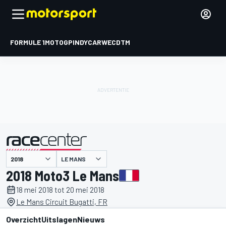
FORMULE 1
MOTOGP
INDYCAR
WEC
DTM
LE MANS
gepresenteerd door
2018 Moto3 Le Mans
18 mei 2018 tot 20 mei 2018
Le Mans Circuit Bugatti, FR
Overzicht
Uitslagen
Nieuws