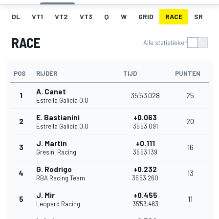
DL
VT1
VT2
VT3
Q
W
GRID
RACE
SR
RACE
Alle statistieken
POS
RIJDER
TIJD
PUNTEN
A. Canet
1
35'53.028
25
Estrella Galicia 0,0
E. Bastianini
+0.063
2
20
Estrella Galicia 0,0
35'53.091
J. Martín
+0.111
3
16
Gresini Racing
35'53.139
G. Rodrigo
+0.232
4
13
RBA Racing Team
35'53.260
J. Mir
+0.455
5
11
Leopard Racing
35'53.483