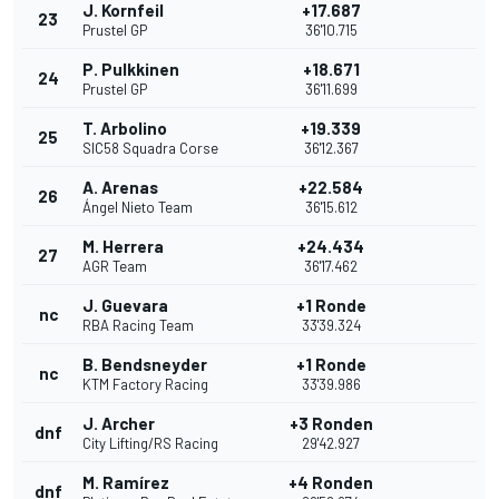
J. Kornfeil
+17.687
23
Prustel GP
36'10.715
P. Pulkkinen
+18.671
24
Prustel GP
36'11.699
T. Arbolino
+19.339
25
SIC58 Squadra Corse
36'12.367
A. Arenas
+22.584
26
Ángel Nieto Team
36'15.612
M. Herrera
+24.434
27
AGR Team
36'17.462
J. Guevara
+1 Ronde
nc
RBA Racing Team
33'39.324
B. Bendsneyder
+1 Ronde
nc
KTM Factory Racing
33'39.986
J. Archer
+3 Ronden
dnf
City Lifting/RS Racing
29'42.927
M. Ramírez
+4 Ronden
dnf