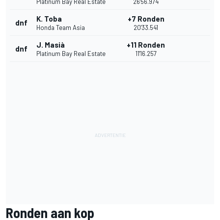
Platinum Bay Real Estate
26'56.974
K. Toba
+7 Ronden
dnf
Honda Team Asia
20'33.541
J. Masià
+11 Ronden
dnf
Platinum Bay Real Estate
11'16.257
Ronden aan kop