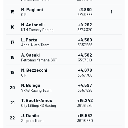
M. Pagliani
+3.860
15
1
CIP
35'56.888
N. Antonelli
+4.292
16
KTM Factory Racing
35'57.320
L. Porta
+4.560
17
Ángel Nieto Team
35'57.588
A. Sasaki
+4.582
18
Petronas Yamaha SRT
35'57.610
M. Bezzecchi
+4.678
19
CIP
35'57.706
N. Bulega
+4.597
20
VR46 Racing Team
35'57.625
T. Booth-Amos
+15.242
21
City Lifting/RS Racing
36'08.270
J. Danilo
+15.552
22
Snipers Team
36'08.580