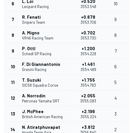
L. Loi
+0.520
6
10
Leopard Racing
35'53.548
R. Fenati
+0.678
7
9
Snipers Team
35'53.706
A. Migno
+0.702
8
8
VR46 Racing Team
35'53.730
P. Ottl
+1.200
9
7
Schedl GP Racing
35'54.228
F. Di Giannantonio
+1.461
10
6
Gresini Racing
35'54.489
T. Suzuki
+1.755
11
5
SIC58 Squadra Corse
35'54.783
A. Norrodin
+2.055
12
4
Petronas Yamaha SRT
35'55.083
J. McPhee
+2.196
13
3
British American Racing
35'55.224
N. Atiratphuvapat
+3.812
14
2
Honda Team Asia
35'56.840