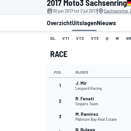
2017 Moto3 Sachsenring
|
30 jun 2017 tot 2 jul 2017
Sachsenring,
Overzicht
Uitslagen
Nieuws
DL
VT1
VT2
VT3
Q
W
GR
RACE
MOTOGP
POS
RIJDER
J. Mir
1
Leopard Racing
R. Fenati
2
Snipers Team
M. Ramírez
3
Platinum Bay Real Estate
N. Bulega