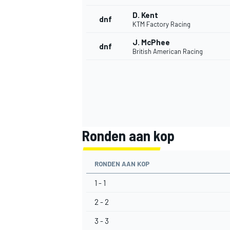
D. Kent
dnf
KTM Factory Racing
J. McPhee
dnf
British American Racing
Ronden aan kop
RONDEN AAN KOP
1 - 1
2 - 2
3 - 3