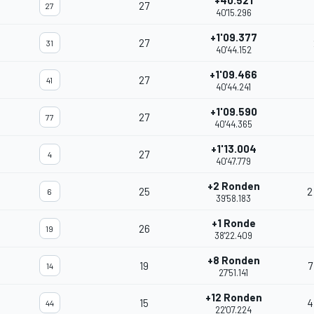
+40.521
27
27
40'15.296
+1'09.377
27
31
40'44.152
+1'09.466
27
41
40'44.241
+1'09.590
27
77
40'44.365
+1'13.004
27
4
40'47.779
+2 Ronden
25
2
6
39'58.183
+1 Ronde
26
19
38'22.409
+8 Ronden
19
7
14
27'51.141
+12 Ronden
15
4
44
22'07.224