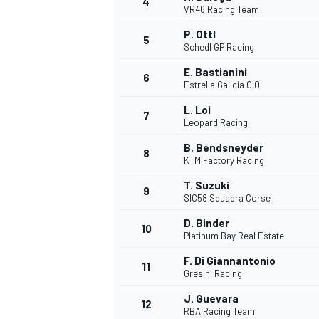
4
VR46 Racing Team
P. Ottl
5
Schedl GP Racing
INDYCAR
E. Bastianini
6
Estrella Galicia 0,0
L. Loi
7
Leopard Racing
B. Bendsneyder
8
KTM Factory Racing
T. Suzuki
9
SIC58 Squadra Corse
D. Binder
10
Platinum Bay Real Estate
F. Di Giannantonio
11
WEC
DTM
Gresini Racing
J. Guevara
12
RBA Racing Team