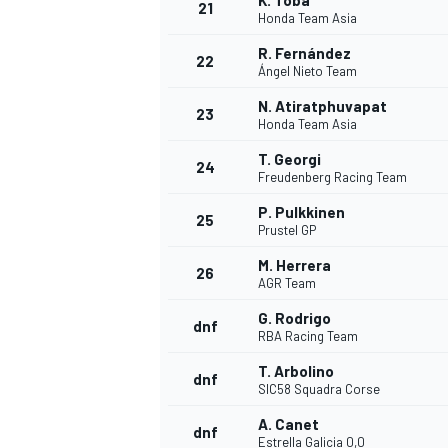
K. Toba
21
Honda Team Asia
R. Fernández
22
Ángel Nieto Team
N. Atiratphuvapat
23
Honda Team Asia
T. Georgi
24
Freudenberg Racing Team
P. Pulkkinen
25
Prustel GP
M. Herrera
26
AGR Team
G. Rodrigo
dnf
RBA Racing Team
T. Arbolino
dnf
SIC58 Squadra Corse
A. Canet
dnf
Estrella Galicia 0,0