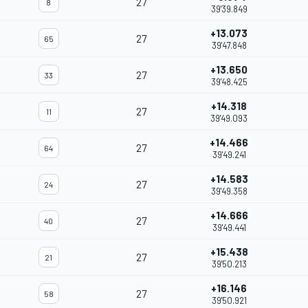
27
8
39'39.849
+13.073
27
65
39'47.848
+13.650
27
33
39'48.425
+14.318
27
11
39'49.093
+14.466
27
64
39'49.241
+14.583
27
24
39'49.358
+14.666
27
40
39'49.441
+15.438
27
21
39'50.213
+16.146
27
58
39'50.921