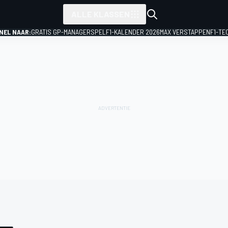
ALLE KLASSEN
NEL NAAR:
GRATIS GP-MANAGERSPEL
F1-KALENDER 2026
MAX VERSTAPPEN
F1-TE