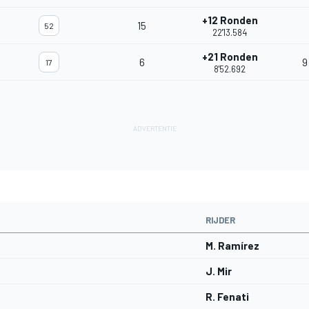
+12 Ronden
15
52
22'13.584
+21 Ronden
6
9
17
8'52.692
RIJDER
M. Ramírez
J. Mir
R. Fenati