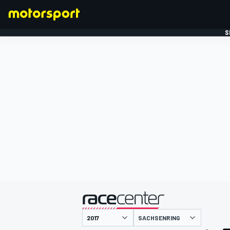
S
FORMULE 1
gepresenteerd door
SACHSENRING