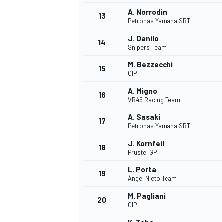
A. Norrodin
13
Petronas Yamaha SRT
J. Danilo
14
Snipers Team
M. Bezzecchi
15
CIP
A. Migno
16
VR46 Racing Team
A. Sasaki
17
Petronas Yamaha SRT
J. Kornfeil
18
Prustel GP
L. Porta
19
Ángel Nieto Team
M. Pagliani
20
CIP