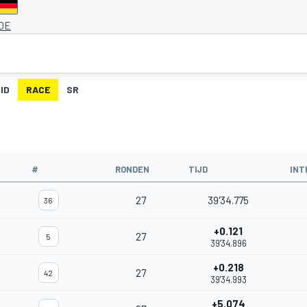
 DE
ID
RACE
SR
#
RONDEN
TIJD
INT
27
39'34.775
36
+0.121
27
5
39'34.896
+0.218
27
42
39'34.993
+5.074