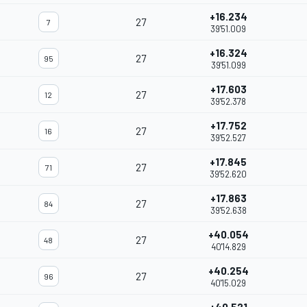
+16.234
27
7
39'51.009
+16.324
27
95
39'51.099
+17.603
27
12
39'52.378
+17.752
27
16
39'52.527
+17.845
27
71
39'52.620
+17.863
27
84
39'52.638
+40.054
27
48
40'14.829
+40.254
27
96
40'15.029