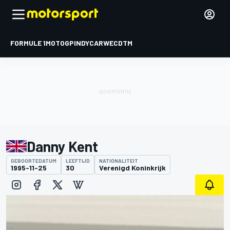
FORMULE 1
MOTOGP
INDYCAR
WEC
DTM
Danny Kent
GEBOORTEDATUM
LEEFTIJD
NATIONALITEIT
1995-11-25
30
Verenigd Koninkrijk