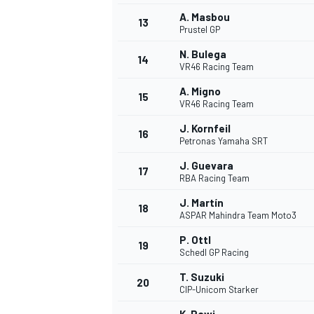
A. Masbou
13
Prustel GP
N. Bulega
14
VR46 Racing Team
A. Migno
15
VR46 Racing Team
J. Kornfeil
16
Petronas Yamaha SRT
J. Guevara
17
RBA Racing Team
J. Martín
18
ASPAR Mahindra Team Moto3
P. Ottl
19
Schedl GP Racing
T. Suzuki
20
CIP-Unicom Starker