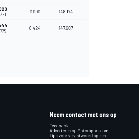
020
0.090
148.174
.351
444
0.424
147.607
.775
Neem contact met ons op
Feedback
Adverteren op Motorsport.com
Tips voor verantwoord spelen