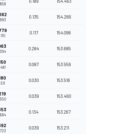
0.189
154.463
.858
662
0.135
154.266
.993
779
0.117
154.096
.110
063
0.284
153.685
.394
150
0.087
153.559
.481
180
0.030
153.516
.511
219
0.039
153.460
.550
353
0.134
153.267
.684
392
0.039
153.211
.723