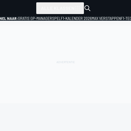
ALLE KLASSEN
NEL NAAR:
GRATIS GP-MANAGERSPEL
F1-KALENDER 2026
MAX VERSTAPPEN
F1-TE