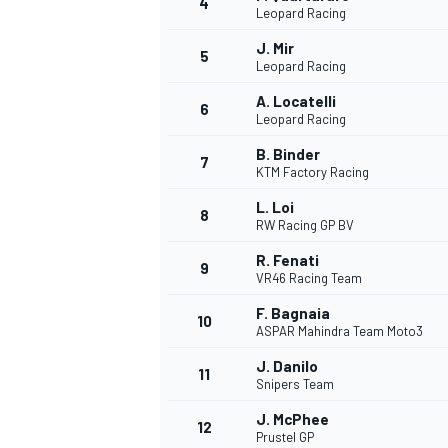
4
Leopard Racing
J. Mir
5
Leopard Racing
INDYCAR
A. Locatelli
6
Leopard Racing
B. Binder
7
KTM Factory Racing
L. Loi
8
RW Racing GP BV
R. Fenati
9
VR46 Racing Team
F. Bagnaia
10
ASPAR Mahindra Team Moto3
J. Danilo
11
WEC
DTM
Snipers Team
J. McPhee
12
Prustel GP