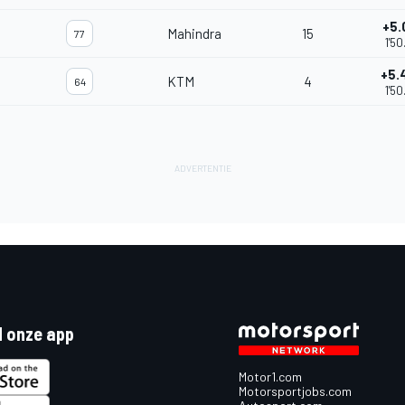
+5.
Mahindra
15
77
1'50
+5.
KTM
4
64
1'50
 onze app
Motor1.com
Motorsportjobs.com