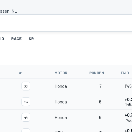
Assen, NL
ID
RACE
SR
#
MOTOR
RONDEN
TIJD
Honda
7
1'45
33
+0.
Honda
6
23
1'45
+0.
Honda
6
44
1'45
+0.