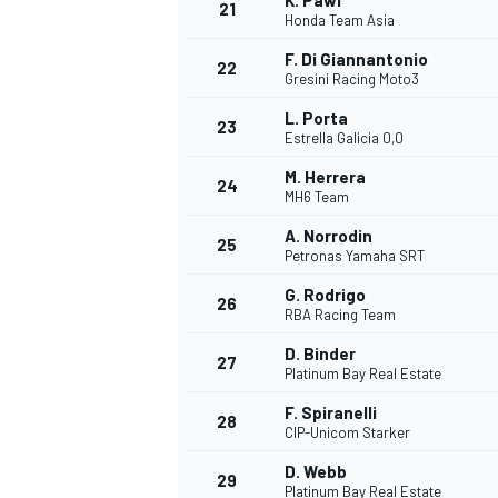
K. Pawi
21
Honda Team Asia
F. Di Giannantonio
22
Gresini Racing Moto3
L. Porta
23
Estrella Galicia 0,0
M. Herrera
24
MH6 Team
A. Norrodin
25
Petronas Yamaha SRT
G. Rodrigo
26
RBA Racing Team
D. Binder
27
Platinum Bay Real Estate
F. Spiranelli
28
CIP-Unicom Starker
D. Webb
29
Platinum Bay Real Estate