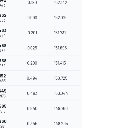
142
0.180
152.142
.473
232
0.090
152.015
.563
433
0.201
151.731
.764
458
0.025
151.696
.789
658
0.200
151.415
.989
152
0.494
150.725
.483
645
0.493
150.044
.976
585
0.940
148.760
.916
930
0.345
148.295
.261