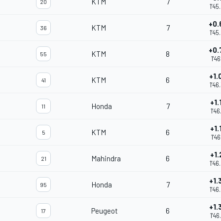
KTM
7
20
1'45
+0.
KTM
7
36
1'45
+0.
KTM
8
55
1'46
+1.
KTM
6
41
1'46
+1.
Honda
7
11
1'46
+1.
KTM
6
5
1'46
+1.
Mahindra
6
21
1'46
+1.
Honda
7
95
1'46
+1.
Peugeot
6
17
1'46