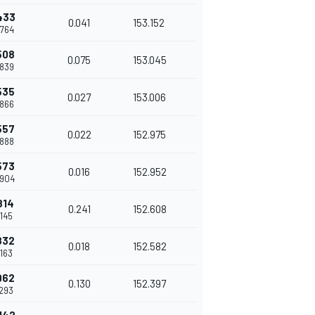
433
0.041
153.152
.764
508
0.075
153.045
.839
535
0.027
153.006
.866
557
0.022
152.975
.888
573
0.016
152.952
.904
814
0.241
152.608
.145
832
0.018
152.582
.163
962
0.130
152.397
.293