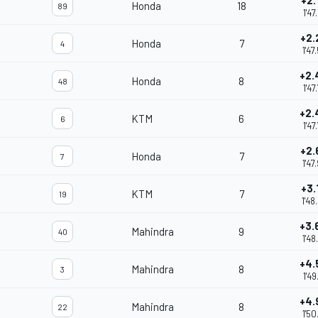
+2.
Honda
18
89
1'47
+2.
Honda
7
4
1'47
+2.
Honda
8
48
1'47
+2.
KTM
6
6
1'47
+2.
Honda
7
7
1'47
+3.
KTM
7
19
1'48
+3.
Mahindra
9
40
1'48
+4.
Mahindra
8
3
1'49
+4.
Mahindra
8
22
1'50