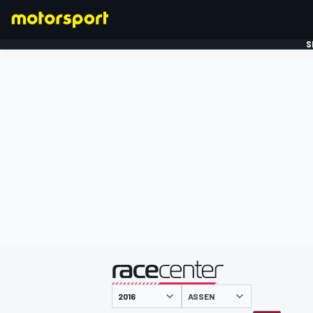
S
FORMULE 1
gepresenteerd door
ASSEN