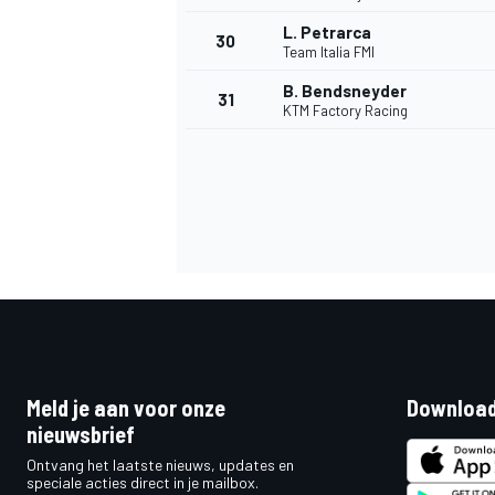
L. Petrarca
30
Team Italia FMI
B. Bendsneyder
31
KTM Factory Racing
Meld je aan voor onze
Download
nieuwsbrief
Ontvang het laatste nieuws, updates en
speciale acties direct in je mailbox.