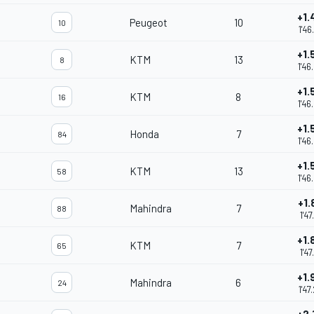
+1.
Peugeot
10
10
1'46
+1.
KTM
13
8
1'46
+1.
KTM
8
16
1'46
+1.
Honda
7
84
1'46
+1.
KTM
13
58
1'46
+1.
Mahindra
7
88
1'47
+1.
KTM
7
65
1'47
+1.
Mahindra
6
24
1'47