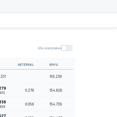
Alle statistieken
INTERVAL
KM/U
.331
155.236
279
0.279
154.826
.610
338
0.059
154.739
.669
527