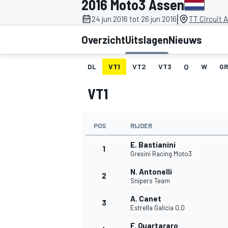
2016 Moto3 Assen
|
24 jun 2016 tot 26 jun 2016
TT Circuit 
Overzicht
Uitslagen
Nieuws
DL
VT1
VT2
VT3
Q
W
GR
VT1
MOTOGP
POS
RIJDER
E. Bastianini
1
Gresini Racing Moto3
N. Antonelli
2
Snipers Team
A. Canet
3
Estrella Galicia 0,0
F. Quartararo