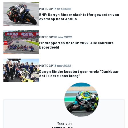
MOTOGP
17 dec 2022
RNF: Darryn Binder slachtoffer geworden van
overstap naar Aprilia
MOTOGP
26 nov 2022
Eindrapporten MotoGP 2022: Alle coureurs
beoordeeld
MOTOGP
13 nov 2022
Darryn Binder koestert geen wrok: “Dankbaar
dat ik deze kans kreeg”
Meer van