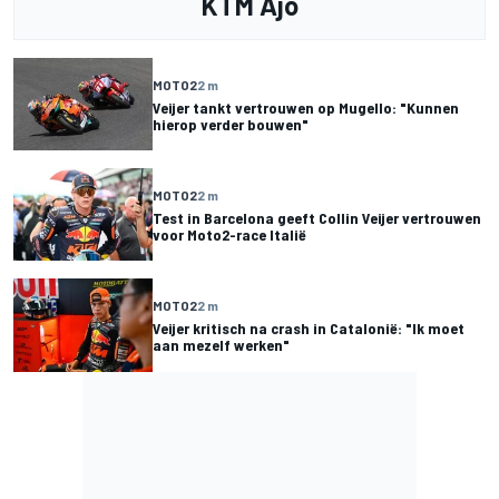
KTM Ajo
MOTO2
2 m
Veijer tankt vertrouwen op Mugello: "Kunnen
hierop verder bouwen"
MOTO2
2 m
Test in Barcelona geeft Collin Veijer vertrouwen
voor Moto2-race Italië
MOTO2
2 m
Veijer kritisch na crash in Catalonië: "Ik moet
aan mezelf werken"