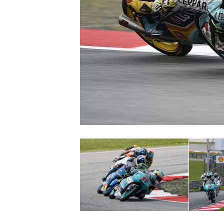
INDYCAR
WEC
DTM