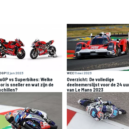
OGP
12 jun 2023
WEC
11 mei 2023
oGP vs Superbikes: Welke
Overzicht: De volledige
r is sneller en wat zijn de
deelnemerslijst voor de 24 uu
schillen?
van Le Mans 2023