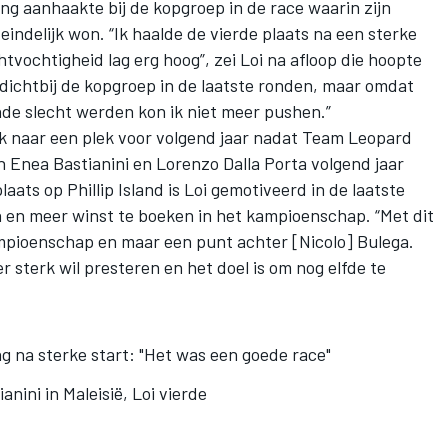
lang aanhaakte bij de kopgroep in de race waarin zijn
ndelijk won. “Ik haalde de vierde plaats na een sterke
tvochtigheid lag erg hoog”, zei Loi na afloop die hoopte
 dichtbij de kopgroep in de laatste ronden, maar omdat
de slecht werden kon ik niet meer pushen.”
zoek naar een plek voor volgend jaar nadat Team Leopard
 Enea Bastianini en Lorenzo Dalla Porta volgend jaar
aats op Phillip Island is Loi gemotiveerd in de laatste
 en meer winst te boeken in het kampioenschap. “Met dit
kampioenschap en maar een punt achter [Nicolo] Bulega.
r sterk wil presteren en het doel is om nog elfde te
 na sterke start: "Het was een goede race"
anini in Maleisië, Loi vierde