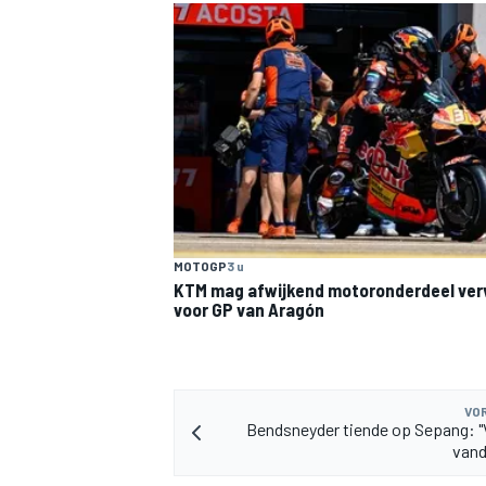
MOTOGP
3 u
KTM mag afwijkend motoronderdeel ve
voor GP van Aragón
VOR
Bendsneyder tiende op Sepang: 
vand