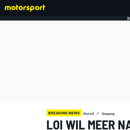
S
FORMULE 1
BREAKING NEWS
Moto3
Sepang
LOI WIL MEER N