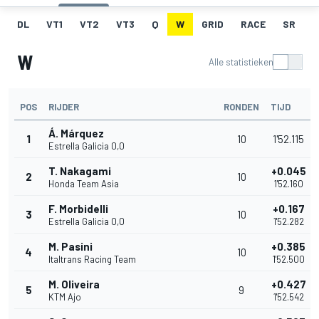
DL
VT1
VT2
VT3
Q
W
GRID
RACE
SR
W
Alle statistieken
POS
RIJDER
RONDEN
TIJD
Á. Márquez
1
10
1'52.115
Estrella Galicia 0,0
T. Nakagami
+0.045
2
10
Honda Team Asia
1'52.160
F. Morbidelli
+0.167
3
10
Estrella Galicia 0,0
1'52.282
M. Pasini
+0.385
4
10
Italtrans Racing Team
1'52.500
M. Oliveira
+0.427
5
9
KTM Ajo
1'52.542