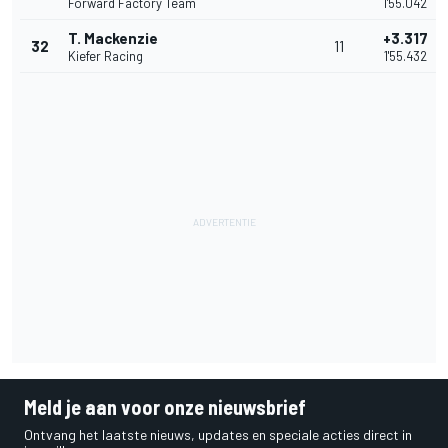
Forward Factory Team
1'55.042
T. Mackenzie
+3.317
32
11
Kiefer Racing
1'55.432
Meld je aan voor onze nieuwsbrief
Ontvang het laatste nieuws, updates en speciale acties direct in