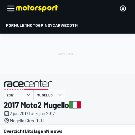
FORMULE 1
MOTOGP
INDYCAR
WEC
DTM
MUGELLO
gepresenteerd door
2017 Moto2 Mugello
2 jun 2017 tot 4 jun 2017
Mugello Circuit, IT
Overzicht
Uitslagen
Nieuws