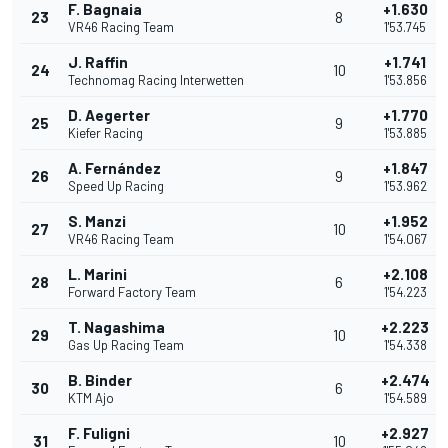
F. Bagnaia
+1.630
23
8
VR46 Racing Team
1'53.745
J. Raffin
+1.741
24
10
Technomag Racing Interwetten
1'53.856
D. Aegerter
+1.770
25
9
Kiefer Racing
1'53.885
A. Fernández
+1.847
26
9
Speed Up Racing
1'53.962
S. Manzi
+1.952
27
10
VR46 Racing Team
1'54.067
L. Marini
+2.108
28
6
Forward Factory Team
1'54.223
T. Nagashima
+2.223
29
10
Gas Up Racing Team
1'54.338
B. Binder
+2.474
30
6
KTM Ajo
1'54.589
F. Fuligni
+2.927
31
10