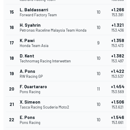
L. Baldassarri
+1.266
15
10
Forward Factory Team
1'53.381
H. Syahrin
+1.321
16
10
Petronas Raceline Malaysia Team Honda
1'53.436
K. Pawi
+1.358
17
9
Honda Team Asia
1'53.473
D. Kent
+1.382
18
10
Technomag Racing Interwetten
1'53.497
A. Pons
+1.422
19
10
RW Racing GP
1'53.537
F. Quartararo
+1.454
20
11
Pons Racing
1'53.569
X. Simeon
+1.506
21
10
Tasca Racing Scuderia Moto2
1'53.621
E. Pons
+1.546
22
10
Pons Racing
1'53.661