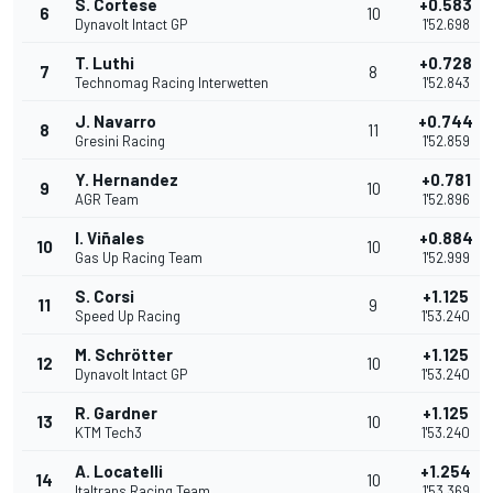
S. Cortese
+0.583
6
10
Dynavolt Intact GP
1'52.698
T. Luthi
+0.728
7
8
Technomag Racing Interwetten
1'52.843
J. Navarro
+0.744
8
11
Gresini Racing
1'52.859
Y. Hernandez
+0.781
9
10
AGR Team
1'52.896
I. Viñales
+0.884
10
10
Gas Up Racing Team
1'52.999
S. Corsi
+1.125
11
9
Speed Up Racing
1'53.240
M. Schrötter
+1.125
12
10
Dynavolt Intact GP
1'53.240
R. Gardner
+1.125
13
10
KTM Tech3
1'53.240
A. Locatelli
+1.254
14
10
Italtrans Racing Team
1'53.369