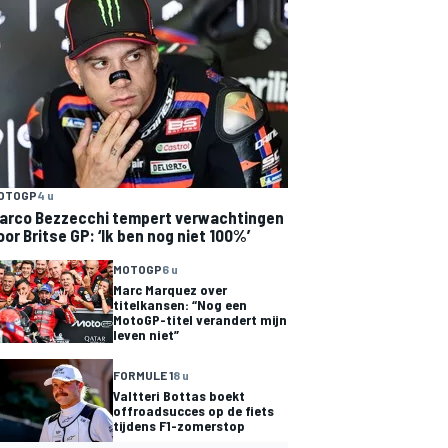
OTOGP
4 u
arco Bezzecchi tempert verwachtingen
oor Britse GP: ‘Ik ben nog niet 100%’
MOTOGP
6 u
Marc Marquez over
titelkansen: “Nog een
MotoGP-titel verandert mijn
leven niet”
FORMULE 1
8 u
Valtteri Bottas boekt
offroadsucces op de fiets
tijdens F1-zomerstop