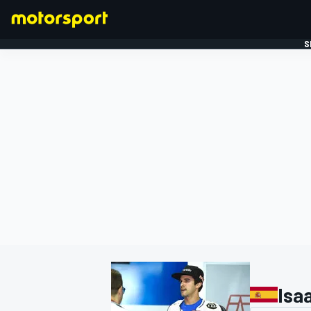
S
FORMULE 1
Isa