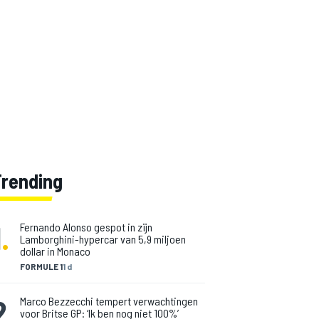
Trending
1
.
Fernando Alonso gespot in zijn
Lamborghini-hypercar van 5,9 miljoen
dollar in Monaco
FORMULE 1
1 d
2
.
Marco Bezzecchi tempert verwachtingen
voor Britse GP: ‘Ik ben nog niet 100%’