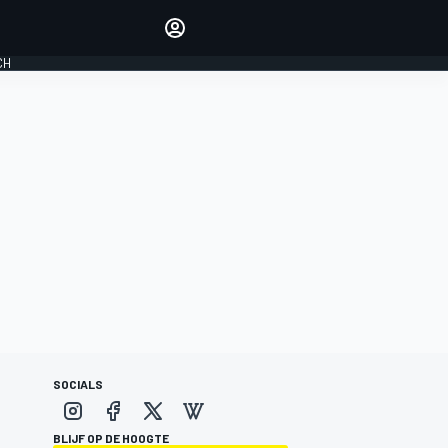
Laat je horen met de
reactiemodule
CH
LOGIN
EDITIE
NEDERLAND
SOCIALS
BLIJF OP DE HOOGTE