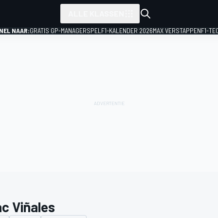
ALLE KLASSEN
NEL NAAR:
GRATIS GP-MANAGERSPEL
F1-KALENDER 2026
MAX VERSTAPPEN
F1-TE
ac Viñales