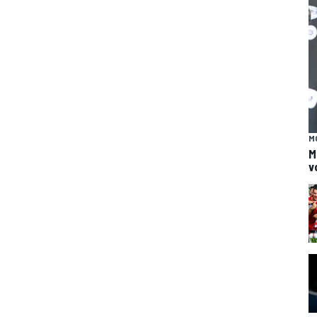
M
M
v