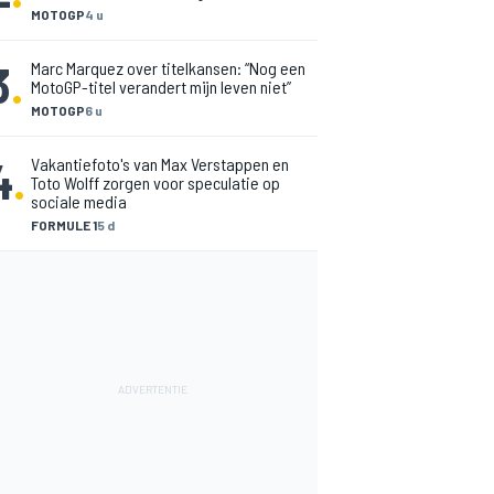
MOTOGP
4 u
3
.
Marc Marquez over titelkansen: “Nog een
MotoGP-titel verandert mijn leven niet”
MOTOGP
6 u
4
.
Vakantiefoto's van Max Verstappen en
Toto Wolff zorgen voor speculatie op
sociale media
FORMULE 1
5 d