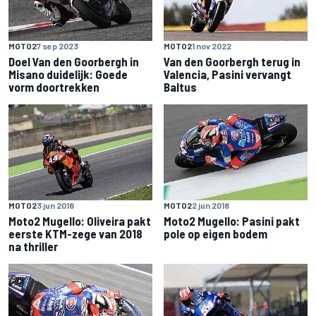
MOTO2
7 sep 2023
MOTO2
1 nov 2022
Doel Van den Goorbergh in
Van den Goorbergh terug in
Misano duidelijk: Goede
Valencia, Pasini vervangt
vorm doortrekken
Baltus
MOTO2
3 jun 2018
MOTO2
2 jun 2018
Moto2 Mugello: Oliveira pakt
Moto2 Mugello: Pasini pakt
eerste KTM-zege van 2018
pole op eigen bodem
na thriller