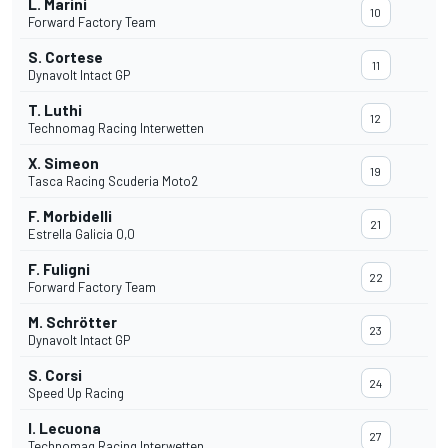
L. Marini
10
Forward Factory Team
S. Cortese
11
Dynavolt Intact GP
T. Luthi
12
Technomag Racing Interwetten
X. Simeon
19
Tasca Racing Scuderia Moto2
F. Morbidelli
21
Estrella Galicia 0,0
F. Fuligni
22
Forward Factory Team
M. Schrötter
23
Dynavolt Intact GP
S. Corsi
24
Speed Up Racing
I. Lecuona
27
Technomag Racing Interwetten