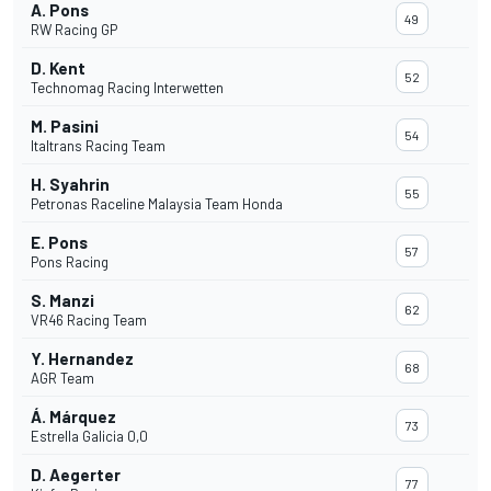
A. Pons
49
RW Racing GP
D. Kent
52
Technomag Racing Interwetten
M. Pasini
54
Italtrans Racing Team
H. Syahrin
55
Petronas Raceline Malaysia Team Honda
E. Pons
57
Pons Racing
S. Manzi
62
VR46 Racing Team
Y. Hernandez
68
AGR Team
Á. Márquez
73
Estrella Galicia 0,0
D. Aegerter
77