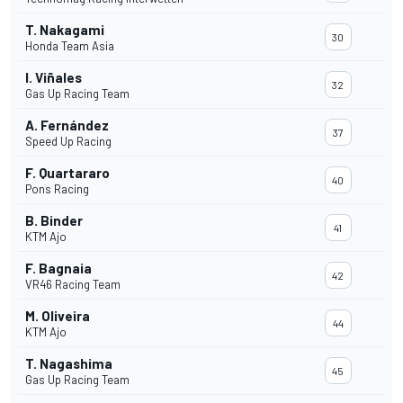
T. Nakagami
30
Honda Team Asia
I. Viñales
32
Gas Up Racing Team
A. Fernández
37
Speed Up Racing
F. Quartararo
40
Pons Racing
B. Binder
41
KTM Ajo
F. Bagnaia
42
VR46 Racing Team
M. Oliveira
44
KTM Ajo
T. Nagashima
45
Gas Up Racing Team