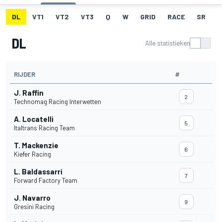
DL
VT1
VT2
VT3
Q
W
GRID
RACE
SR
DL
Alle statistieken
RIJDER
#
J. Raffin
2
Technomag Racing Interwetten
A. Locatelli
5
Italtrans Racing Team
T. Mackenzie
6
Kiefer Racing
L. Baldassarri
7
Forward Factory Team
J. Navarro
9
Gresini Racing