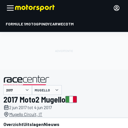
FORMULE 1
MOTOGP
INDYCAR
WEC
DTM
MUGELLO
gepresenteerd door
2017 Moto2 Mugello
2 jun 2017 tot 4 jun 2017
Mugello Circuit, IT
Overzicht
Uitslagen
Nieuws