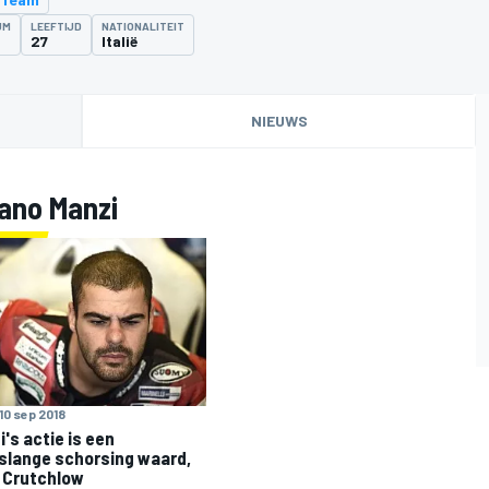
UM
LEEFTIJD
NATIONALITEIT
27
Italië
NIEUWS
ano Manzi
10 sep 2018
i's actie is een
slange schorsing waard,
 Crutchlow