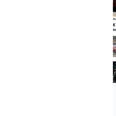
M
K
v