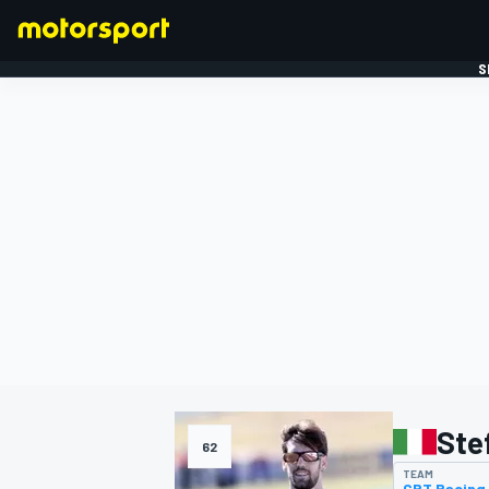
S
FORMULE 1
Ste
62
TEAM
GRT Racing