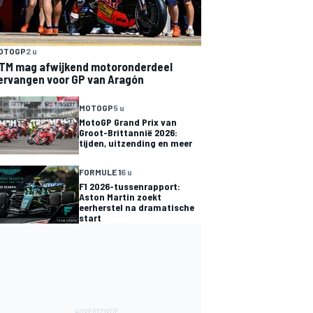
OTOGP
2 u
TM mag afwijkend motoronderdeel
ervangen voor GP van Aragón
MOTOGP
5 u
MotoGP Grand Prix van
Groot-Brittannië 2026:
tijden, uitzending en meer
FORMULE 1
6 u
F1 2026-tussenrapport:
Aston Martin zoekt
eerherstel na dramatische
start