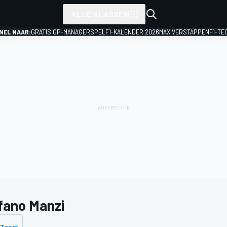
ALLE KLASSEN
NEL NAAR:
GRATIS GP-MANAGERSPEL
F1-KALENDER 2026
MAX VERSTAPPEN
F1-TE
fano Manzi
 Team