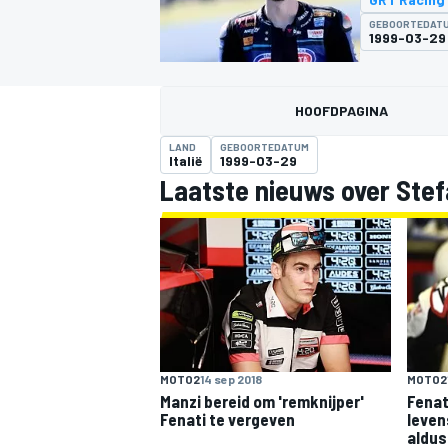
GEBOORTEDAT
1999-03-29
HOOFDPAGINA
LAND
GEBOORTEDATUM
Italië
1999-03-29
Laatste nieuws over Stef
MOTOGP
MOTO2
14 sep 2018
MOTO2
Manzi bereid om 'remknijper'
Fenat
Fenati te vergeven
leven
aldus