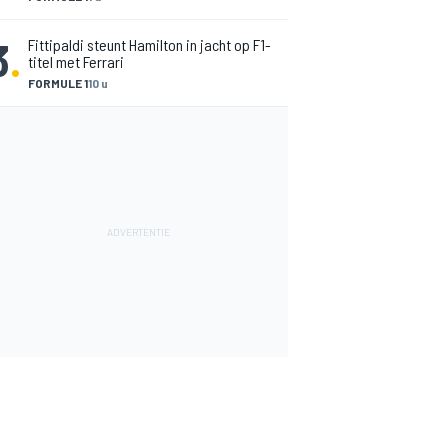
3
.
Fittipaldi steunt Hamilton in jacht op F1-
titel met Ferrari
FORMULE 1
10 u