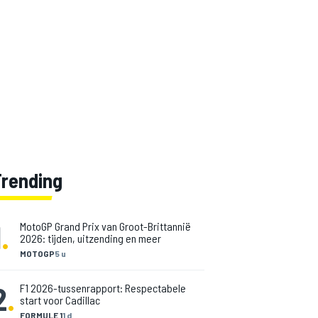
Trending
1
.
MotoGP Grand Prix van Groot-Brittannië
2026: tijden, uitzending en meer
MOTOGP
5 u
2
.
F1 2026-tussenrapport: Respectabele
start voor Cadillac
FORMULE 1
1 d