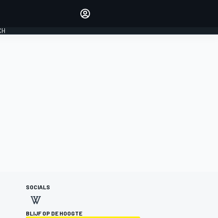
Laat je horen met de
reactiemodule
CH
LOGIN
EDITIE
NEDERLAND
SOCIALS
BLIJF OP DE HOOGTE