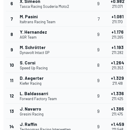
X. Simeon
+0.982
6
9
Tasca Racing Scuderia Moto2
2'11.071
M. Pasini
+1.081
7
7
Italtrans Racing Team
2'11.170
Y. Hernandez
+1.176
8
9
AGR Team
2'11.265
M. Schrötter
+1.193
9
9
Dynavolt Intact GP
2'11.282
S. Corsi
+1.264
10
8
Speed Up Racing
2'11.353
D. Aegerter
+1.329
11
9
Kiefer Racing
2'11.418
L. Baldassarri
+1.336
12
9
Forward Factory Team
2'11.425
J. Navarro
+1.386
13
9
Gresini Racing
2'11.475
J. Raffin
+1.459
14
9
Technomag Racing Interwetten
2'11.548