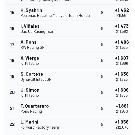
H. Syahrin
+1.462
15
8
Petronas Raceline Malaysia Team Honda
2'11.551
I. Viñales
+1.473
16
9
Gas Up Racing Team
2'11.562
A. Pons
+1.486
17
9
RW Racing GP
2'11.575
X. Vierge
+1.607
18
5
KTM Tech3
2'11.696
S. Cortese
+1.636
19
9
Dynavolt Intact GP
2'11.725
J. Simon
+1.696
20
9
KTM Tech3
2'11.785
F. Quartararo
+1.881
21
9
Pons Racing
2'11.970
L. Marini
+1.956
22
9
Forward Factory Team
2'12.045