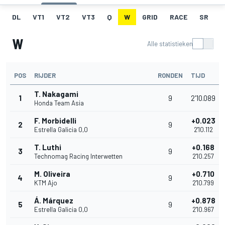
DL
VT1
VT2
VT3
Q
W
GRID
RACE
SR
W
Alle statistieken
POS
RIJDER
RONDEN
TIJD
T. Nakagami
1
9
2'10.089
Honda Team Asia
F. Morbidelli
+0.023
2
9
Estrella Galicia 0,0
2'10.112
T. Luthi
+0.168
3
9
Technomag Racing Interwetten
2'10.257
M. Oliveira
+0.710
4
9
KTM Ajo
2'10.799
Á. Márquez
+0.878
5
9
Estrella Galicia 0,0
2'10.967