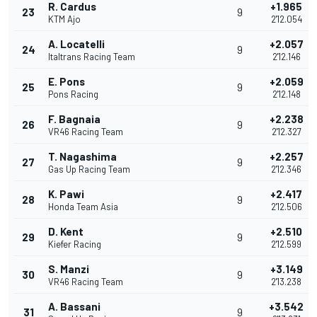
R. Cardus
+1.965
23
9
KTM Ajo
2'12.054
A. Locatelli
+2.057
24
9
Italtrans Racing Team
2'12.146
E. Pons
+2.059
25
9
Pons Racing
2'12.148
F. Bagnaia
+2.238
26
9
VR46 Racing Team
2'12.327
T. Nagashima
+2.257
27
9
Gas Up Racing Team
2'12.346
K. Pawi
+2.417
28
9
Honda Team Asia
2'12.506
D. Kent
+2.510
29
9
Kiefer Racing
2'12.599
S. Manzi
+3.149
30
9
VR46 Racing Team
2'13.238
A. Bassani
+3.542
31
9