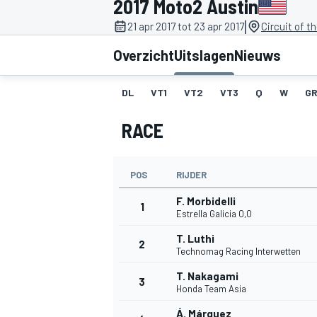
2017 Moto2 Austin
|
21 apr 2017 tot 23 apr 2017
Circuit of t
Overzicht
Uitslagen
Nieuws
DL
VT1
VT2
VT3
Q
W
GR
RACE
MOTOGP
POS
RIJDER
F. Morbidelli
1
Estrella Galicia 0,0
T. Luthi
2
Technomag Racing Interwetten
T. Nakagami
3
Honda Team Asia
Á. Márquez