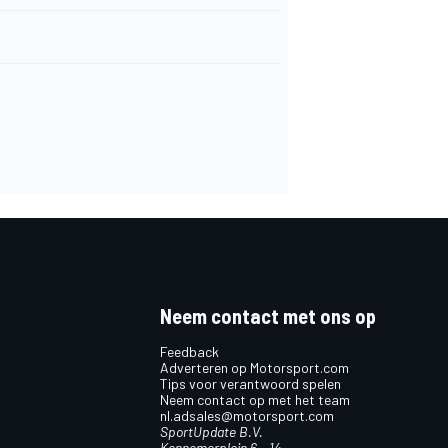
Neem contact met ons op
Feedback
Adverteren op Motorsport.com
Tips voor verantwoord spelen
Neem contact op met het team
nl.adsales@motorsport.com
SportUpdate B.V.
Kennemerplein 6 – 14