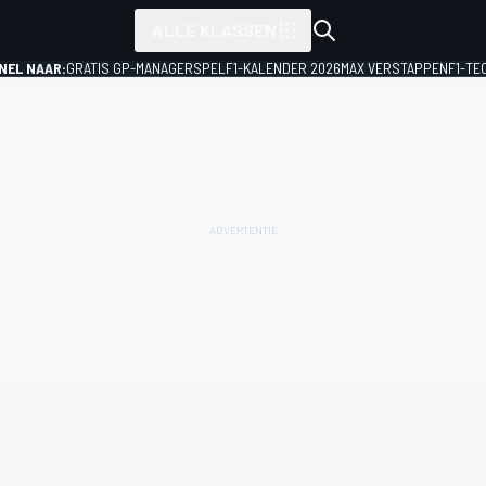
ALLE KLASSEN
NEL NAAR:
GRATIS GP-MANAGERSPEL
F1-KALENDER 2026
MAX VERSTAPPEN
F1-TE