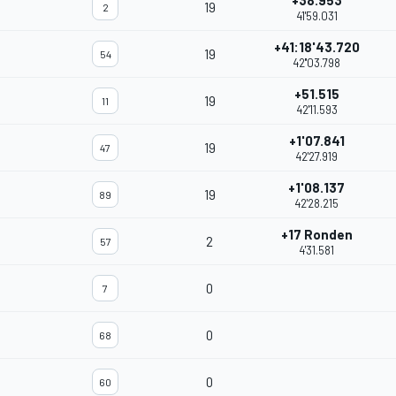
+38.953
19
2
41'59.031
+41:18'43.720
19
54
42''03.798
+51.515
19
11
42'11.593
+1'07.841
19
47
42'27.919
+1'08.137
19
89
42'28.215
+17 Ronden
2
57
4'31.581
0
7
0
68
0
60