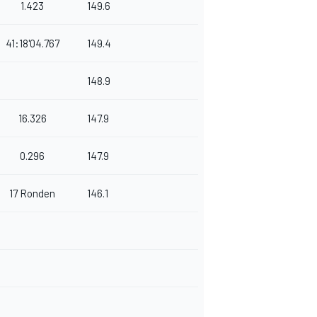
1.423
149.6
41:18'04.767
149.4
148.9
16.326
147.9
0.296
147.9
17 Ronden
146.1