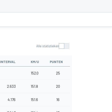
Alle statistieken
INTERVAL
KM/U
PUNTEN
152.0
25
2.633
151.8
20
4.176
151.6
16