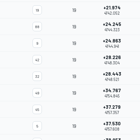
+21.974
19
19
41'42.052
+24.245
19
88
41'44.323
+24.863
19
9
41'44.941
+28.226
19
42
41'48.304
+28.443
19
32
41'48.521
+34.767
19
49
41'54.845
+37.279
19
45
41'57.357
+37.530
19
5
41'57.608