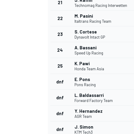
J. Raffin
21
Technomag Racing Interwetten
M. Pasini
22
Italtrans Racing Team
S. Cortese
23
Dynavolt Intact GP
A. Bassani
24
Speed Up Racing
K. Pawi
25
Honda Team Asia
E. Pons
dnf
Pons Racing
L. Baldassarri
dnf
Forward Factory Team
Y. Hernandez
dnf
AGR Team
J. Simon
dnf
KTM Tech3