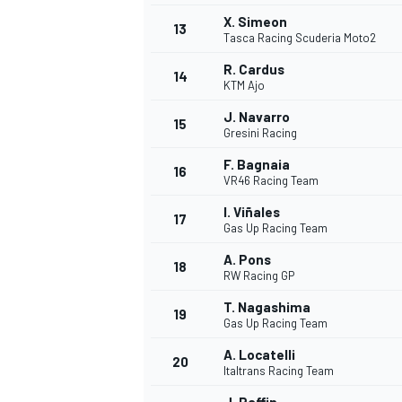
X. Simeon
13
Tasca Racing Scuderia Moto2
R. Cardus
14
KTM Ajo
J. Navarro
15
Gresini Racing
F. Bagnaia
16
VR46 Racing Team
I. Viñales
17
Gas Up Racing Team
A. Pons
18
RW Racing GP
T. Nagashima
19
Gas Up Racing Team
A. Locatelli
20
Italtrans Racing Team