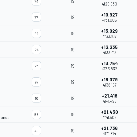
19
73
41'29.930
+10.927
19
77
41'31.005
+13.029
19
44
41'33.107
+13.335
19
24
41'33.413
+13.754
19
23
41'33.832
+18.079
19
97
41'38.157
+21.418
19
10
41'41.496
+21.430
19
55
Honda
41'41.508
+21.736
19
40
41'41.814