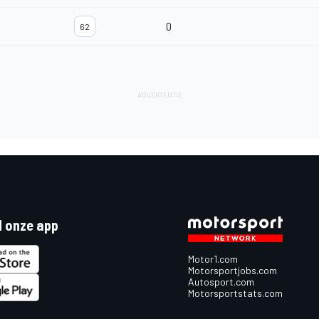
0
62
 onze app
Motor1.com
Motorsportjobs.com
Autosport.com
Motorsportstats.com