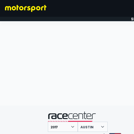
S
FORMULE 1
gepresenteerd door
AUSTIN