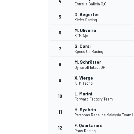
4
Estrella Galicia 0,0
D. Aegerter
5
Kiefer Racing
INDYCAR
M. Oliveira
6
KTM Ajo
S. Corsi
7
Speed Up Racing
M. Schrötter
8
Dynavolt Intact GP
X. Vierge
9
KTM Tech3
L. Marini
10
Forward Factory Team
H. Syahrin
11
WEC
DTM
Petronas Raceline Malaysia Team 
F. Quartararo
12
Pons Racing