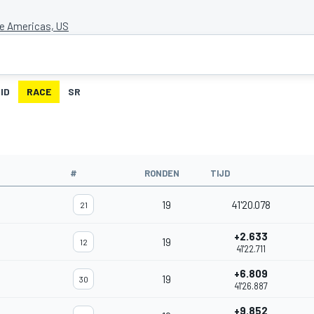
he Americas, US
ID
RACE
SR
#
RONDEN
TIJD
19
41'20.078
21
+2.633
19
12
41'22.711
+6.809
19
30
41'26.887
+9.852