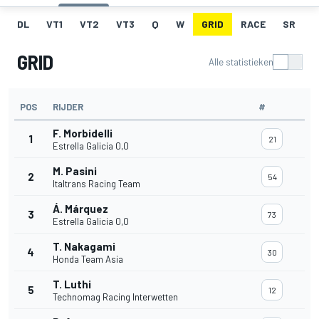
DL
VT1
VT2
VT3
Q
W
GRID
RACE
SR
GRID
Alle statistieken
POS
RIJDER
#
F. Morbidelli
1
21
Estrella Galicia 0,0
M. Pasini
2
54
Italtrans Racing Team
Á. Márquez
3
73
Estrella Galicia 0,0
T. Nakagami
4
30
Honda Team Asia
T. Luthi
5
12
Technomag Racing Interwetten