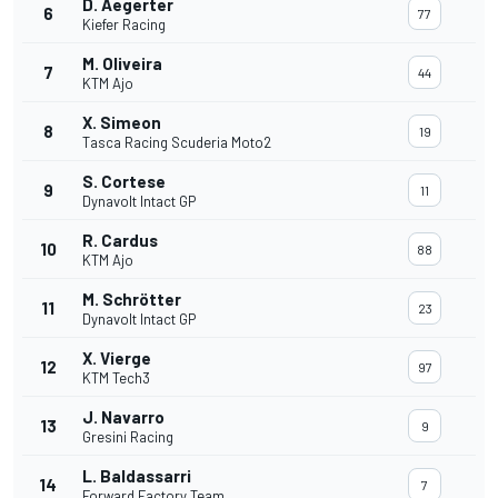
D. Aegerter
6
77
Kiefer Racing
M. Oliveira
7
44
KTM Ajo
X. Simeon
8
19
Tasca Racing Scuderia Moto2
S. Cortese
9
11
Dynavolt Intact GP
R. Cardus
10
88
KTM Ajo
M. Schrötter
11
23
Dynavolt Intact GP
X. Vierge
12
97
KTM Tech3
J. Navarro
13
9
Gresini Racing
L. Baldassarri
14
7
Forward Factory Team