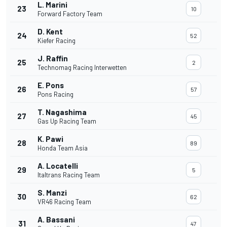
L. Marini
23
10
Forward Factory Team
D. Kent
24
52
Kiefer Racing
J. Raffin
25
2
Technomag Racing Interwetten
E. Pons
26
57
Pons Racing
T. Nagashima
27
45
Gas Up Racing Team
K. Pawi
28
89
Honda Team Asia
A. Locatelli
29
5
Italtrans Racing Team
S. Manzi
30
62
VR46 Racing Team
A. Bassani
31
47