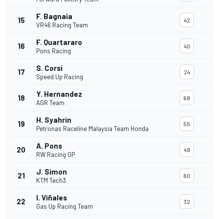
F. Bagnaia
15
42
VR46 Racing Team
F. Quartararo
16
40
Pons Racing
S. Corsi
17
24
Speed Up Racing
Y. Hernandez
18
68
AGR Team
H. Syahrin
19
55
Petronas Raceline Malaysia Team Honda
A. Pons
20
49
RW Racing GP
J. Simon
21
60
KTM Tech3
I. Viñales
22
32
Gas Up Racing Team