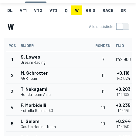
DL
VT1
VT2
VT3
Q
W
GRID
RACE
SR
W
Alle statistieken
POS
RIJDER
RONDEN
TIJD
S. Lowes
1
7
1'42.906
Gresini Racing
M. Schrötter
+0.118
2
11
AGR Team
1'43.024
T. Nakagami
+0.203
3
11
Honda Team Asia
1'43.109
F. Morbidelli
+0.235
4
10
Estrella Galicia 0,0
1'43.141
L. Salom
+0.244
5
10
Gas Up Racing Team
1'43.150