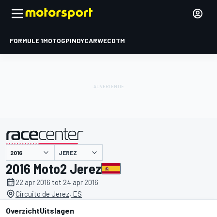
FORMULE 1
MOTOGP
INDYCAR
WEC
DTM
JEREZ
gepresenteerd door
2016 Moto2 Jerez
22 apr 2016 tot 24 apr 2016
Circuito de Jerez, ES
Overzicht
Uitslagen