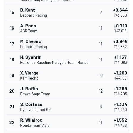
D. Kent
+0.644
15
7
Leopard Racing
1'43.550
A. Pons
+0.710
16
11
AGR Team
1'43.616
M. Oliveira
+0.946
17
11
Leopard Racing
1'43.852
H. Syahrin
+1.157
18
11
Petronas Raceline Malaysia Team Honda
1'44.063
X. Vierge
+1.260
19
10
KTM Tech3
1'44.166
J. Raffin
+1.299
20
12
Emwe Sage Team
1'44.205
S. Cortese
+1.334
21
8
Dynavolt Intact GP
1'44.240
R. Wilairot
+1.552
22
11
Honda Team Asia
1'44.458