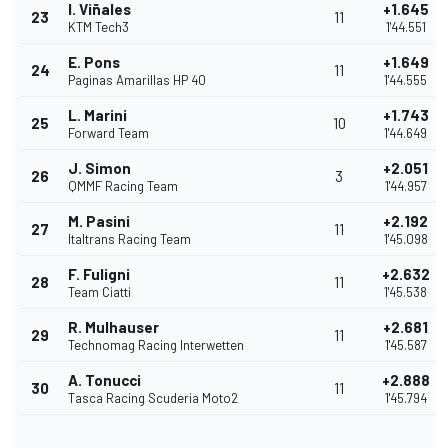
I. Viñales
+1.645
23
11
KTM Tech3
1'44.551
E. Pons
+1.649
24
11
Paginas Amarillas HP 40
1'44.555
L. Marini
+1.743
25
10
Forward Team
1'44.649
J. Simon
+2.051
26
3
QMMF Racing Team
1'44.957
M. Pasini
+2.192
27
11
Italtrans Racing Team
1'45.098
F. Fuligni
+2.632
28
11
Team Ciatti
1'45.538
R. Mulhauser
+2.681
29
11
Technomag Racing Interwetten
1'45.587
A. Tonucci
+2.888
30
11
Tasca Racing Scuderia Moto2
1'45.794