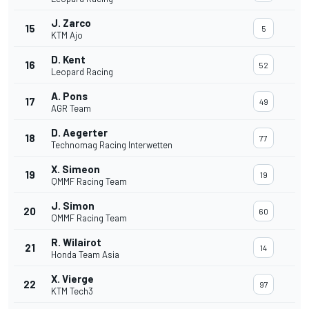
J. Zarco
15
5
KTM Ajo
D. Kent
16
52
Leopard Racing
A. Pons
17
49
AGR Team
D. Aegerter
18
77
Technomag Racing Interwetten
X. Simeon
19
19
QMMF Racing Team
J. Simon
20
60
QMMF Racing Team
R. Wilairot
21
14
Honda Team Asia
X. Vierge
22
97
KTM Tech3