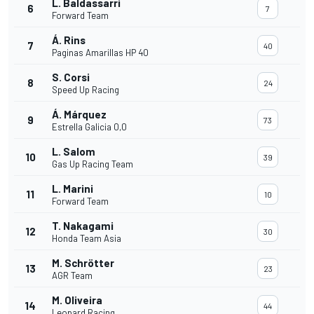
L. Baldassarri
6
7
Forward Team
Á. Rins
7
40
Paginas Amarillas HP 40
S. Corsi
8
24
Speed Up Racing
Á. Márquez
9
73
Estrella Galicia 0,0
L. Salom
10
39
Gas Up Racing Team
L. Marini
11
10
Forward Team
T. Nakagami
12
30
Honda Team Asia
M. Schrötter
13
23
AGR Team
M. Oliveira
14
44
Leopard Racing