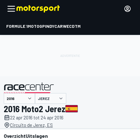
FORMULE 1
MOTOGP
INDYCAR
WEC
DTM
JEREZ
gepresenteerd door
2016 Moto2 Jerez
22 apr 2016 tot 24 apr 2016
Circuito de Jerez, ES
Overzicht
Uitslagen