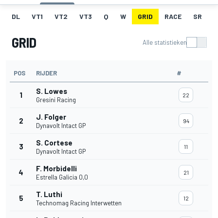
DL
VT1
VT2
VT3
Q
W
GRID
RACE
SR
GRID
Alle statistieken
POS
RIJDER
#
S. Lowes
1
22
Gresini Racing
J. Folger
2
94
Dynavolt Intact GP
S. Cortese
3
11
Dynavolt Intact GP
F. Morbidelli
4
21
Estrella Galicia 0,0
T. Luthi
5
12
Technomag Racing Interwetten