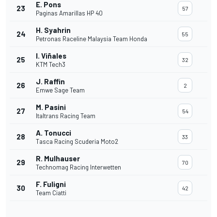
E. Pons
23
57
Paginas Amarillas HP 40
H. Syahrin
24
55
Petronas Raceline Malaysia Team Honda
I. Viñales
25
32
KTM Tech3
J. Raffin
26
2
Emwe Sage Team
M. Pasini
27
54
Italtrans Racing Team
A. Tonucci
28
33
Tasca Racing Scuderia Moto2
R. Mulhauser
29
70
Technomag Racing Interwetten
F. Fuligni
30
42
Team Ciatti