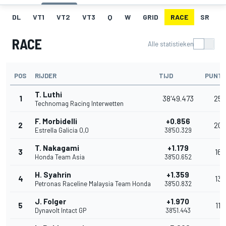
DL
VT1
VT2
VT3
Q
W
GRID
RACE
SR
RACE
Alle statistieken
POS
RIJDER
TIJD
PUNT
T. Luthi
1
38'49.473
25
Technomag Racing Interwetten
F. Morbidelli
+0.856
2
20
Estrella Galicia 0,0
38'50.329
T. Nakagami
+1.179
3
16
Honda Team Asia
38'50.652
H. Syahrin
+1.359
4
13
Petronas Raceline Malaysia Team Honda
38'50.832
J. Folger
+1.970
5
11
Dynavolt Intact GP
38'51.443