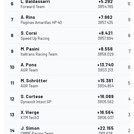
L. Baldassarri
+5.292
6
10
Forward Team
38'54.765
Á. Rins
+7.962
7
9
Paginas Amarillas HP 40
38'57.435
S. Corsi
+8.421
8
8
Speed Up Racing
38'57.894
M. Pasini
+8.556
9
7
Italtrans Racing Team
38'58.029
A. Pons
+13.740
10
6
AGR Team
39'03.213
M. Schrötter
+15.381
11
5
AGR Team
39'04.854
S. Cortese
+16.089
12
4
Dynavolt Intact GP
39'05.562
X. Vierge
+16.564
13
3
KTM Tech3
39'06.037
J. Simon
+22.155
14
2
QMMF Racing Team
39'11.628