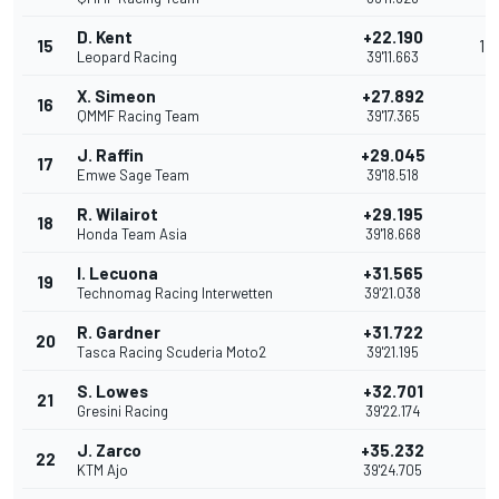
D. Kent
+22.190
15
1
Leopard Racing
39'11.663
X. Simeon
+27.892
16
QMMF Racing Team
39'17.365
J. Raffin
+29.045
17
Emwe Sage Team
39'18.518
R. Wilairot
+29.195
18
Honda Team Asia
39'18.668
I. Lecuona
+31.565
19
Technomag Racing Interwetten
39'21.038
R. Gardner
+31.722
20
Tasca Racing Scuderia Moto2
39'21.195
S. Lowes
+32.701
21
Gresini Racing
39'22.174
J. Zarco
+35.232
22
KTM Ajo
39'24.705