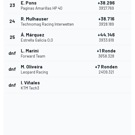
E. Pons
+38.296
23
Paginas Amarillas HP 40
39'27.769
R. Mulhauser
+38.716
24
Technomag Racing Interwetten
39'28.189
Á. Márquez
+44.146
25
Estrella Galicia 0,0
39'33.619
L. Marini
+1 Ronde
dnf
Forward Team
36'58.328
M. Oliveira
+7 Ronden
dnf
Leopard Racing
24'09.321
I. Viñales
dnf
KTM Tech3