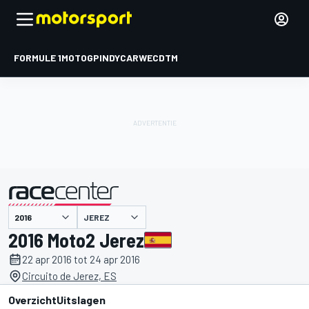
FORMULE 1
MOTOGP
INDYCAR
WEC
DTM
JEREZ
gepresenteerd door
2016 Moto2 Jerez
22 apr 2016 tot 24 apr 2016
Circuito de Jerez, ES
Overzicht
Uitslagen