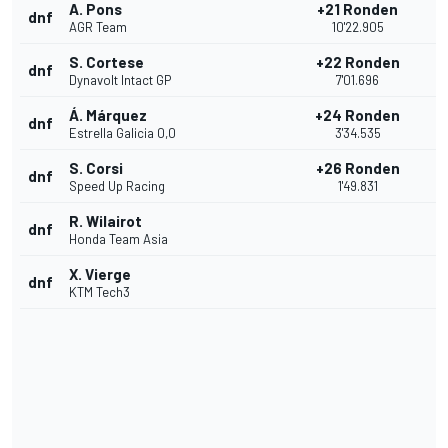
A. Pons
+21 Ronden
dnf
AGR Team
10'22.905
S. Cortese
+22 Ronden
dnf
Dynavolt Intact GP
7'01.696
Á. Márquez
+24 Ronden
dnf
Estrella Galicia 0,0
3'34.535
S. Corsi
+26 Ronden
dnf
Speed Up Racing
1'49.831
R. Wilairot
dnf
Honda Team Asia
X. Vierge
dnf
KTM Tech3