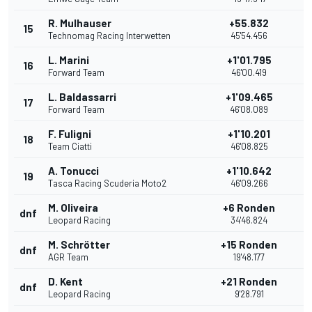
R. Mulhauser
+55.832
15
1
Technomag Racing Interwetten
45'54.456
L. Marini
+1'01.795
16
Forward Team
46'00.419
L. Baldassarri
+1'09.465
17
Forward Team
46'08.089
F. Fuligni
+1'10.201
18
Team Ciatti
46'08.825
A. Tonucci
+1'10.642
19
Tasca Racing Scuderia Moto2
46'09.266
M. Oliveira
+6 Ronden
dnf
Leopard Racing
34'46.824
M. Schrötter
+15 Ronden
dnf
AGR Team
19'48.177
D. Kent
+21 Ronden
dnf
Leopard Racing
9'28.791