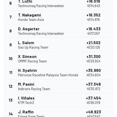
T. Luthi
+16.019
6
1
Technomag Racing Interwetten
45'14.643
T. Nakagami
+16.352
7
9
Honda Team Asia
45'14.976
D. Aegerter
+18.433
8
8
Technomag Racing Interwetten
45'17.057
L. Salom
+21.502
9
7
Gas Up Racing Team
45'20.126
X. Simeon
+31.300
10
6
QMMF Racing Team
45'29.924
H. Syahrin
+35.980
11
5
Petronas Raceline Malaysia Team Honda
45'34.604
M. Pasini
+37.348
12
4
Italtrans Racing Team
45'35.972
I. Viñales
+37.454
13
3
KTM Tech3
45'36.078
J. Raffin
+48.923
14
2
Emwe Sage Team
45'47.547