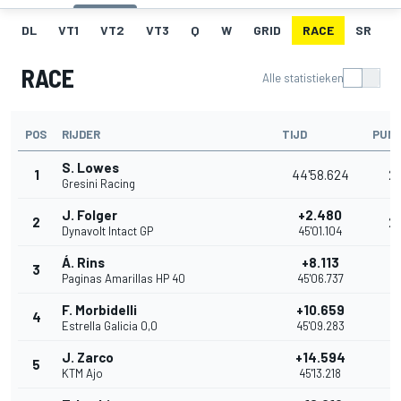
DL
VT1
VT2
VT3
Q
W
GRID
RACE
SR
RACE
Alle statistieken
POS
RIJDER
TIJD
PUN
S. Lowes
1
44'58.624
2
Gresini Racing
J. Folger
+2.480
2
2
Dynavolt Intact GP
45'01.104
Á. Rins
+8.113
3
1
Paginas Amarillas HP 40
45'06.737
F. Morbidelli
+10.659
4
1
Estrella Galicia 0,0
45'09.283
J. Zarco
+14.594
5
11
KTM Ajo
45'13.218