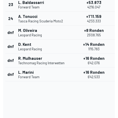
L. Baldassarri
+53.873
23
Forward Team
42'16.047
A. Tonucci
+1'11.159
24
Tasca Racing Scuderia Moto2
42'33.333
M. Oliveira
+8 Ronden
dnf
Leopard Racing
25'08.765
D. Kent
+14 Ronden
dnf
Leopard Racing
11'15.783
R. Mulhauser
+16 Ronden
dnf
Technomag Racing Interwetten
6'42.076
L. Marini
+16 Ronden
dnf
Forward Team
6'42.533