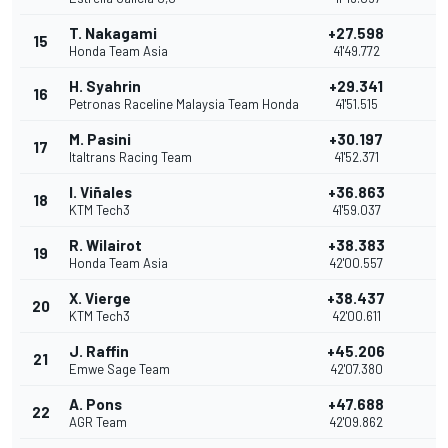
T. Nakagami
+27.598
15
1
Honda Team Asia
41'49.772
H. Syahrin
+29.341
16
Petronas Raceline Malaysia Team Honda
41'51.515
M. Pasini
+30.197
17
Italtrans Racing Team
41'52.371
I. Viñales
+36.863
18
KTM Tech3
41'59.037
R. Wilairot
+38.383
19
Honda Team Asia
42'00.557
X. Vierge
+38.437
20
KTM Tech3
42'00.611
J. Raffin
+45.206
21
Emwe Sage Team
42'07.380
A. Pons
+47.688
22
AGR Team
42'09.862