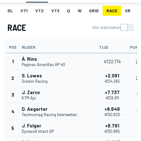
DL
VT1
VT2
VT3
Q
W
GRID
RACE
SR
RACE
Alle statistieken
POS
RIJDER
TIJD
PUNT
Á. Rins
1
41'22.174
25
Paginas Amarillas HP 40
S. Lowes
+2.091
2
20
Gresini Racing
41'24.265
J. Zarco
+7.737
3
16
KTM Ajo
41'29.911
D. Aegerter
+8.646
4
13
Technomag Racing Interwetten
41'30.820
J. Folger
+8.791
5
11
Dynavolt Intact GP
41'30.965