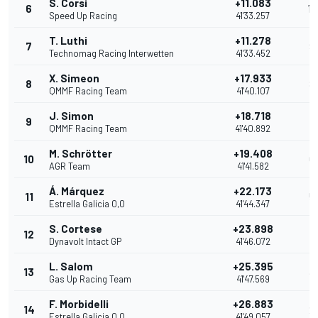
S. Corsi
+11.083
6
10
Speed Up Racing
41'33.257
T. Luthi
+11.278
7
9
Technomag Racing Interwetten
41'33.452
X. Simeon
+17.933
8
8
QMMF Racing Team
41'40.107
J. Simon
+18.718
9
7
QMMF Racing Team
41'40.892
M. Schrötter
+19.408
10
6
AGR Team
41'41.582
Á. Márquez
+22.173
11
5
Estrella Galicia 0,0
41'44.347
S. Cortese
+23.898
12
4
Dynavolt Intact GP
41'46.072
L. Salom
+25.395
13
3
Gas Up Racing Team
41'47.569
F. Morbidelli
+26.883
14
2
Estrella Galicia 0,0
41'49.057