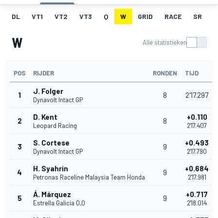
DL
VT1
VT2
VT3
Q
W
GRID
RACE
SR
W
Alle statistieken
POS
RIJDER
RONDEN
TIJD
J. Folger
1
8
2'17.297
Dynavolt Intact GP
D. Kent
+0.110
2
8
Leopard Racing
2'17.407
S. Cortese
+0.493
3
9
Dynavolt Intact GP
2'17.790
H. Syahrin
+0.684
4
9
Petronas Raceline Malaysia Team Honda
2'17.981
Á. Márquez
+0.717
5
9
Estrella Galicia 0,0
2'18.014