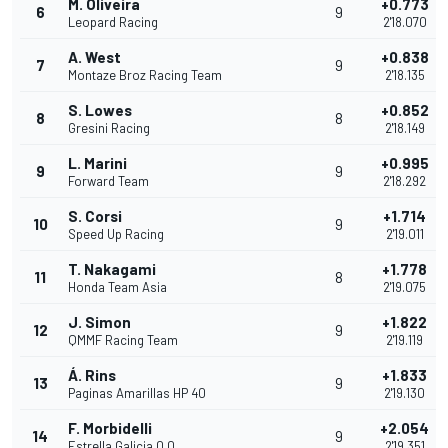
M. Oliveira
+0.773
6
9
Leopard Racing
2'18.070
A. West
+0.838
7
9
Montaze Broz Racing Team
2'18.135
S. Lowes
+0.852
8
8
Gresini Racing
2'18.149
L. Marini
+0.995
9
9
Forward Team
2'18.292
S. Corsi
+1.714
10
9
Speed Up Racing
2'19.011
T. Nakagami
+1.778
11
8
Honda Team Asia
2'19.075
J. Simon
+1.822
12
9
QMMF Racing Team
2'19.119
Á. Rins
+1.833
13
9
Paginas Amarillas HP 40
2'19.130
F. Morbidelli
+2.054
14
9
Estrella Galicia 0,0
2'19.351