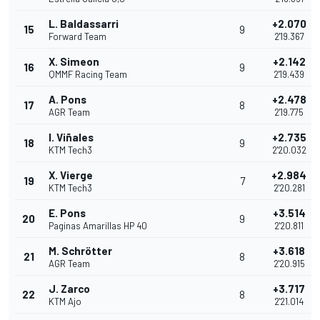
L. Baldassarri
+2.070
15
9
Forward Team
2'19.367
X. Simeon
+2.142
16
9
QMMF Racing Team
2'19.439
A. Pons
+2.478
17
8
AGR Team
2'19.775
I. Viñales
+2.735
18
9
KTM Tech3
2'20.032
X. Vierge
+2.984
19
7
KTM Tech3
2'20.281
E. Pons
+3.514
20
9
Paginas Amarillas HP 40
2'20.811
M. Schrötter
+3.618
21
8
AGR Team
2'20.915
J. Zarco
+3.717
22
8
KTM Ajo
2'21.014