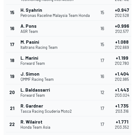
H. Syahrin
+0.947
15
15
Petronas Raceline Malaysia Team Honda
2'02.528
A. Pons
+0.996
16
16
AGR Team
2'02.577
M. Pasini
+1.088
17
15
Italtrans Racing Team
2'02.669
L. Marini
+1.199
18
17
Forward Team
2'02.780
J. Simon
+1.404
19
16
QMMF Racing Team
2'02.985
L. Baldassarri
+1.443
20
12
Forward Team
2'03.024
R. Gardner
+1.735
21
17
Tasca Racing Scuderia Moto2
2'03.316
R. Wilairot
+1.771
22
17
Honda Team Asia
2'03.352