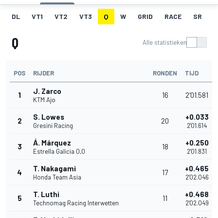
DL
VT1
VT2
VT3
Q
W
GRID
RACE
SR
Q
Alle statistieken
POS
RIJDER
RONDEN
TIJD
J. Zarco
1
16
2'01.581
KTM Ajo
S. Lowes
+0.033
2
20
Gresini Racing
2'01.614
Á. Márquez
+0.250
3
18
Estrella Galicia 0,0
2'01.831
T. Nakagami
+0.465
4
17
Honda Team Asia
2'02.046
T. Luthi
+0.468
5
11
Technomag Racing Interwetten
2'02.049