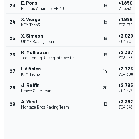
E. Pons
+1.850
23
16
Paginas Amarillas HP 40
2'03.431
X. Vierge
+1.989
24
15
KTM Tech3
2'03.570
X. Simeon
+2.020
25
18
QMMF Racing Team
2'03.601
R. Mulhauser
+2.387
26
16
Technomag Racing Interwetten
2'03.968
I. Viñales
+2.725
27
14
KTM Tech3
2'04.306
J. Raffin
+2.795
28
20
Emwe Sage Team
2'04.376
A. West
+3.362
29
12
Montaze Broz Racing Team
2'04.943