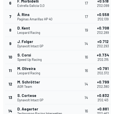
F. Morbidelli
+0.518
6
17
Estrella Galicia 0,0
2'02.099
Á. Rins
+0.558
7
17
Paginas Amarillas HP 40
2'02.139
D. Kent
+0.708
8
19
Leopard Racing
2'02.289
J. Folger
+0.712
9
14
Dynavolt Intact GP
2'02.293
S. Corsi
+0.734
10
16
Speed Up Racing
2'02.315
M. Oliveira
+0.791
11
16
Leopard Racing
2'02.372
M. Schrötter
+0.799
12
14
AGR Team
2'02.380
S. Cortese
+0.832
13
14
Dynavolt Intact GP
2'02.413
D. Aegerter
+0.881
14
16
Technomag Racing Interwetten
2'02.462