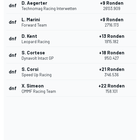
D. Aegerter
+9 Ronden
dnf
Technomag Racing Interwetten
26'03.909
L. Marini
+9 Ronden
dnf
Forward Team
27'16.173
D. Kent
+13 Ronden
dnf
Leopard Racing
19'15.182
S. Cortese
+18 Ronden
dnf
Dynavolt Intact GP
9'50.427
S. Corsi
+21 Ronden
dnf
Speed Up Racing
3'46.536
X. Simeon
+22 Ronden
dnf
QMMF Racing Team
1'58.101