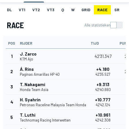
DL
VT1
VT2
VT3
Q
W
GRID
RACE
SR
RACE
Alle statistieken
POS
RIJDER
TIJD
PUN
J. Zarco
1
42'31.347
2
KTM Ajo
Á. Rins
+4.180
2
2
Paginas Amarillas HP 40
42'35.527
T. Nakagami
+9.313
3
16
Honda Team Asia
42'40.660
H. Syahrin
+10.777
4
13
Petronas Raceline Malaysia Team Honda
42'42.124
T. Luthi
+10.961
5
11
Technomag Racing Interwetten
42'42.308