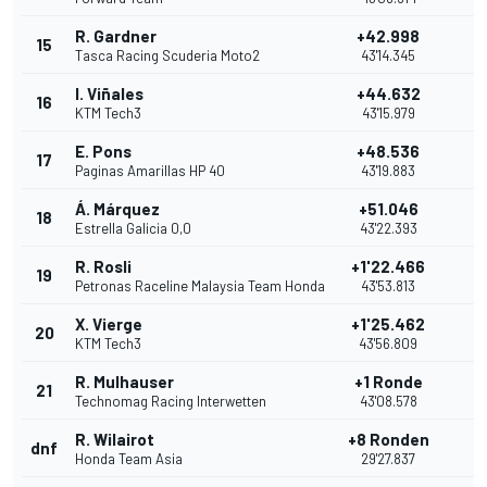
R. Gardner
+42.998
15
1
Tasca Racing Scuderia Moto2
43'14.345
I. Viñales
+44.632
16
KTM Tech3
43'15.979
E. Pons
+48.536
17
Paginas Amarillas HP 40
43'19.883
Á. Márquez
+51.046
18
Estrella Galicia 0,0
43'22.393
R. Rosli
+1'22.466
19
Petronas Raceline Malaysia Team Honda
43'53.813
X. Vierge
+1'25.462
20
KTM Tech3
43'56.809
R. Mulhauser
+1 Ronde
21
Technomag Racing Interwetten
43'08.578
R. Wilairot
+8 Ronden
dnf
Honda Team Asia
29'27.837