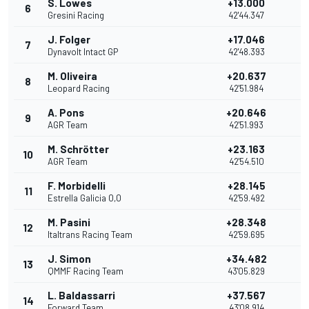
S. Lowes
+13.000
6
10
Gresini Racing
42'44.347
J. Folger
+17.046
7
9
Dynavolt Intact GP
42'48.393
M. Oliveira
+20.637
8
8
Leopard Racing
42'51.984
A. Pons
+20.646
9
7
AGR Team
42'51.993
M. Schrötter
+23.163
10
6
AGR Team
42'54.510
F. Morbidelli
+28.145
11
5
Estrella Galicia 0,0
42'59.492
M. Pasini
+28.348
12
4
Italtrans Racing Team
42'59.695
J. Simon
+34.482
13
3
QMMF Racing Team
43'05.829
L. Baldassarri
+37.567
14
2
Forward Team
43'08.914