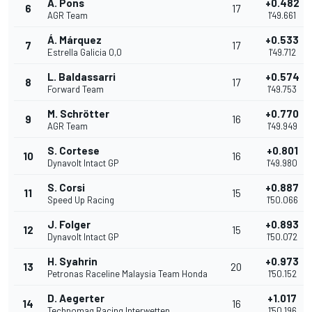
A. Pons
+0.482
6
17
AGR Team
1'49.661
Á. Márquez
+0.533
7
17
Estrella Galicia 0,0
1'49.712
L. Baldassarri
+0.574
8
17
Forward Team
1'49.753
M. Schrötter
+0.770
9
16
AGR Team
1'49.949
S. Cortese
+0.801
10
16
Dynavolt Intact GP
1'49.980
S. Corsi
+0.887
11
15
Speed Up Racing
1'50.066
J. Folger
+0.893
12
15
Dynavolt Intact GP
1'50.072
H. Syahrin
+0.973
13
20
Petronas Raceline Malaysia Team Honda
1'50.152
D. Aegerter
+1.017
14
16
Technomag Racing Interwetten
1'50.196