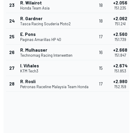
R. Wilairot
+2.056
23
18
Honda Team Asia
1'51.235
R. Gardner
+2.062
24
18
Tasca Racing Scuderia Moto2
1'51.241
E. Pons
+2.560
25
17
Paginas Amarillas HP 40
1'51.739
R. Mulhauser
+2.668
26
16
Technomag Racing Interwetten
1'51.847
I. Viñales
+2.674
27
15
KTM Tech3
1'51.853
R. Rosli
+2.980
28
17
Petronas Raceline Malaysia Team Honda
1'52.159