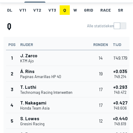
DL
VT1
VT2
VT3
Q
W
GRID
RACE
SR
Q
Alle statistieken
POS
RIJDER
RONDEN
TIJD
J. Zarco
1
14
1'49.179
KTM Ajo
Á. Rins
+0.035
2
19
Paginas Amarillas HP 40
1'49.214
T. Luthi
+0.293
3
17
Technomag Racing Interwetten
1'49.472
T. Nakagami
+0.427
4
17
Honda Team Asia
1'49.606
S. Lowes
+0.440
5
12
Gresini Racing
1'49.619