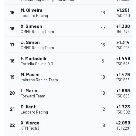
M. Oliveira
+1.251
15
16
Leopard Racing
1'50.430
X. Simeon
+1.300
16
17
QMMF Racing Team
1'50.479
J. Simon
+1.314
17
16
QMMF Racing Team
1'50.493
F. Morbidelli
+1.449
18
5
Estrella Galicia 0,0
1'50.628
M. Pasini
+1.479
19
18
Italtrans Racing Team
1'50.658
L. Marini
+1.689
20
18
Forward Team
1'50.868
D. Kent
+1.723
21
12
Leopard Racing
1'50.902
X. Vierge
+2.050
22
18
KTM Tech3
1'51.229