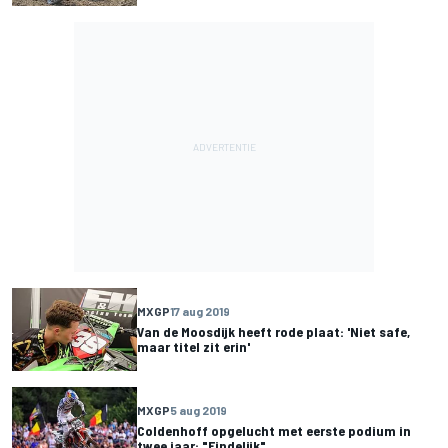
MXGP
17 aug 2019
Van de Moosdijk heeft rode plaat: 'Niet safe,
maar titel zit erin'
MXGP
5 aug 2019
Coldenhoff opgelucht met eerste podium in
twee jaar: "Eindelijk"