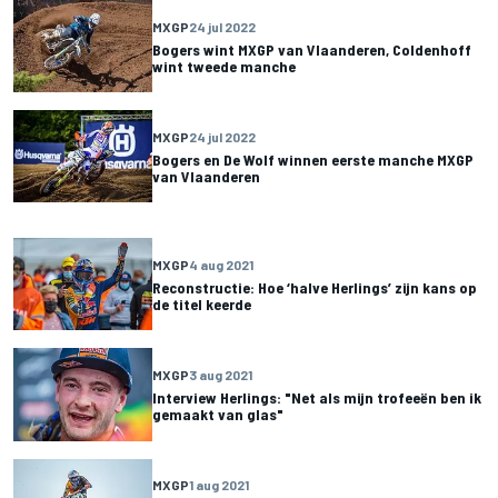
MXGP
24 jul 2022
Bogers wint MXGP van Vlaanderen, Coldenhoff
wint tweede manche
MXGP
24 jul 2022
Bogers en De Wolf winnen eerste manche MXGP
van Vlaanderen
MXGP
4 aug 2021
Reconstructie: Hoe ‘halve Herlings’ zijn kans op
de titel keerde
MXGP
3 aug 2021
Interview Herlings: "Net als mijn trofeeën ben ik
gemaakt van glas"
MXGP
1 aug 2021