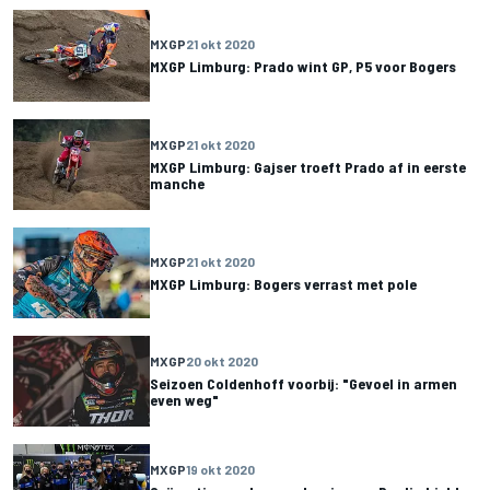
MXGP
21 okt 2020
MXGP Limburg: Prado wint GP, P5 voor Bogers
MXGP
21 okt 2020
MXGP Limburg: Gajser troeft Prado af in eerste
manche
MXGP
21 okt 2020
MXGP Limburg: Bogers verrast met pole
MXGP
20 okt 2020
Seizoen Coldenhoff voorbij: "Gevoel in armen
even weg"
MXGP
19 okt 2020