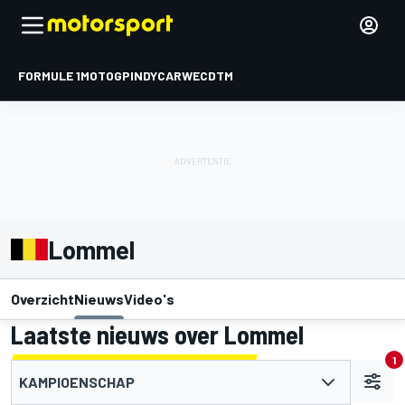
FORMULE 1
MOTOGP
INDYCAR
WEC
DTM
Lommel
Overzicht
Nieuws
Video's
Laatste nieuws over Lommel
1
KAMPIOENSCHAP