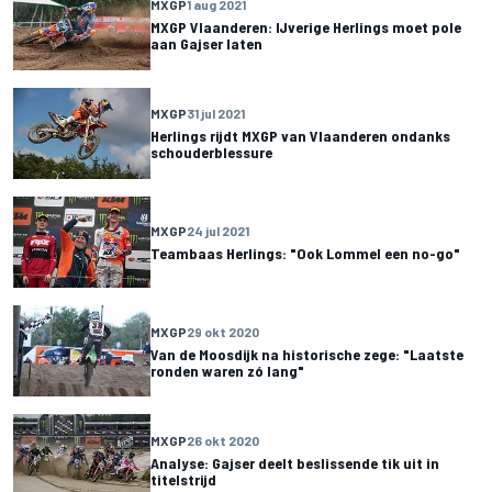
MXGP
1 aug 2021
MXGP Vlaanderen: IJverige Herlings moet pole
aan Gajser laten
MXGP
31 jul 2021
Herlings rijdt MXGP van Vlaanderen ondanks
schouderblessure
MXGP
24 jul 2021
Teambaas Herlings: "Ook Lommel een no-go"
MXGP
29 okt 2020
Van de Moosdijk na historische zege: "Laatste
ronden waren zó lang"
MXGP
26 okt 2020
Analyse: Gajser deelt beslissende tik uit in
titelstrijd