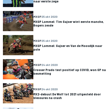
naar eerste zege
MXGP
25 okt 2020
MXGP Lommel: Tim Gajser wint eerste manche,
Bogers zesde
MXGP
25 okt 2020
MXGP Lommel: Gajser en Van de Moosdijk naar
pole
MXGP
24 okt 2020
Crosser Prado test positief op COVID, won GP na
besmetting
MXGP
24 okt 2020
MX2-debuut De Wolf tot 2021 uitgesteld door
blessures na crash