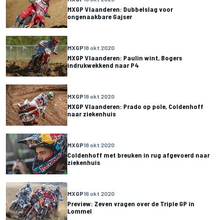
MXGP Vlaanderen: Dubbelslag voor
ongenaakbare Gajser
MXGP
18 okt 2020
MXGP Vlaanderen: Paulin wint, Bogers
indrukwekkend naar P4
MXGP
18 okt 2020
MXGP Vlaanderen: Prado op pole, Coldenhoff
naar ziekenhuis
MXGP
18 okt 2020
Coldenhoff met breuken in rug afgevoerd naar
ziekenhuis
MXGP
16 okt 2020
Preview: Zeven vragen over de Triple GP in
Lommel