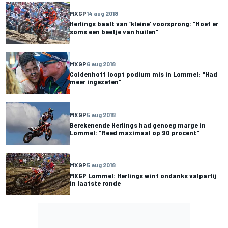
MXGP
14 aug 2018
Herlings baalt van ‘kleine’ voorsprong: “Moet er
soms een beetje van huilen”
MXGP
6 aug 2018
Coldenhoff loopt podium mis in Lommel: "Had
meer ingezeten"
MXGP
5 aug 2018
Berekenende Herlings had genoeg marge in
Lommel: "Reed maximaal op 90 procent"
MXGP
5 aug 2018
MXGP Lommel: Herlings wint ondanks valpartij
in laatste ronde