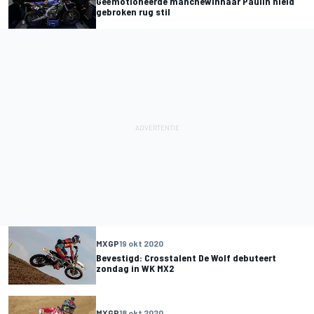
Geëmotioneerde manchewinnaar Paulin hield
gebroken rug stil
MXGP
19 okt 2020
Bevestigd: Crosstalent De Wolf debuteert
zondag in WK MX2
MXGP
18 okt 2020