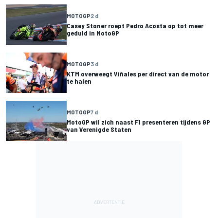
MOTOGP
2 d
Casey Stoner roept Pedro Acosta op tot meer
geduld in MotoGP
MOTOGP
3 d
KTM overweegt Viñales per direct van de motor
te halen
MOTOGP
7 d
MotoGP wil zich naast F1 presenteren tijdens GP
van Verenigde Staten