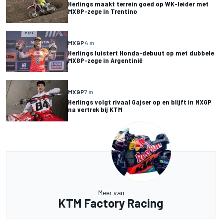
Herlings maakt terrein goed op WK-leider met
MXGP-zege in Trentino
MXGP
4 m
Herlings luistert Honda-debuut op met dubbele
MXGP-zege in Argentinië
MXGP
7 m
Herlings volgt rivaal Gajser op en blijft in MXGP
na vertrek bij KTM
Meer van
KTM Factory Racing