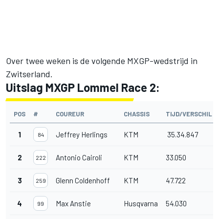
Over twee weken is de volgende MXGP-wedstrijd in
Zwitserland.
Uitslag MXGP Lommel Race 2:
POS
#
COUREUR
CHASSIS
TIJD/VERSCHIL
1
Jeffrey Herlings
KTM
35.34.847
84
2
Antonio Cairoli
KTM
33.050
222
3
Glenn Coldenhoff
KTM
47.722
259
4
Max Anstie
Husqvarna
54.030
99