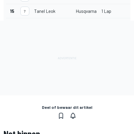
15
Tanel Leok
Husqvarna
1 Lap
7
Deel of bewaar dit artikel
Net binnen