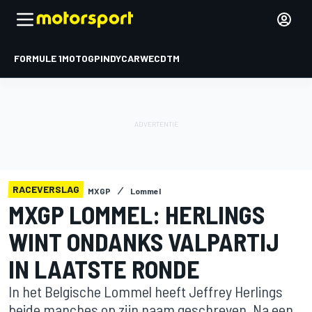
FORMULE 1
MOTOGP
INDYCAR
WEC
DTM
RACEVERSLAG
MXGP
Lommel
MXGP LOMMEL: HERLINGS
WINT ONDANKS VALPARTIJ
IN LAATSTE RONDE
In het Belgische Lommel heeft Jeffrey Herlings
beide manches op zijn naam geschreven. Na een