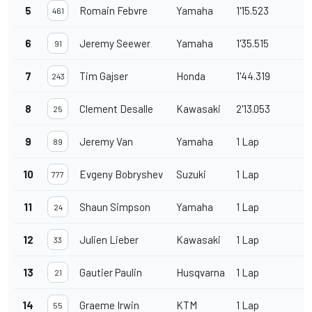
5
Romain Febvre
Yamaha
1'15.523
461
6
Jeremy Seewer
Yamaha
1'35.515
91
7
Tim Gajser
Honda
1'44.319
243
8
Clement Desalle
Kawasaki
2'13.053
25
9
Jeremy Van
Yamaha
1 Lap
89
10
Evgeny Bobryshev
Suzuki
1 Lap
777
11
Shaun Simpson
Yamaha
1 Lap
24
12
Julien Lieber
Kawasaki
1 Lap
33
13
Gautier Paulin
Husqvarna
1 Lap
21
14
Graeme Irwin
KTM
1 Lap
55