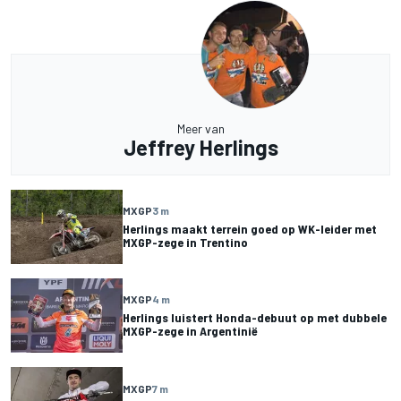
Meer van
Jeffrey Herlings
MXGP
3 m
Herlings maakt terrein goed op WK-leider met
MXGP-zege in Trentino
MXGP
4 m
Herlings luistert Honda-debuut op met dubbele
MXGP-zege in Argentinië
MXGP
7 m