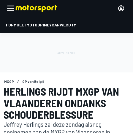
FORMULE 1
MOTOGP
INDYCAR
WEC
DTM
MXGP
GP van België
HERLINGS RIJDT MXGP VAN
VLAANDEREN ONDANKS
SCHOUDERBLESSURE
Jeffrey Herlings zal deze zondag alsnog
deelnemen aan de MXGP van Vlaanderen in