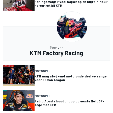
Herlings volgt rivaal Gajser op en blijft in MXGP
na vertrek bij KTM
Meer van
KTM Factory Racing
MOTOGP
1 d
KTM mag afwijkend motoronderdeel vervangen
voor GP van Aragón
MOTOGP
1 d
Pedro Acosta houdt hoop op eerste MotoGP-
zege met KTM