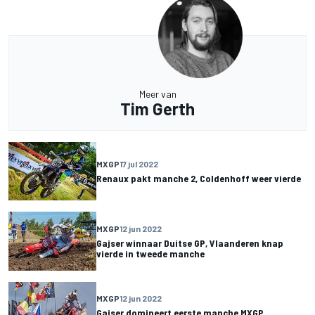
Meer van
Tim Gerth
MXGP
17 jul 2022
Renaux pakt manche 2, Coldenhoff weer vierde
MXGP
12 jun 2022
Gajser winnaar Duitse GP, Vlaanderen knap
vierde in tweede manche
MXGP
12 jun 2022
Gajser domineert eerste manche MXGP