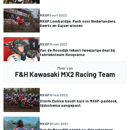
MXGP
5 mrt 2022
MXGP Lombardije: Pech voor Nederlanders,
Geerts en Gajser winnen
MXGP
15 nov 2021
Van de Moosdijk tekent tweejarige deal bij
fabrieksteam Husqvarna
Meer van
F&H Kawasaki MX2 Racing Team
MXGP
18 feb 2022
Storm Eunice houdt huis in MXGP-paddock,
tijdschema aangepast
MXGP
30 okt 2021
Van de Moosdijk neemt na drie seizoenen