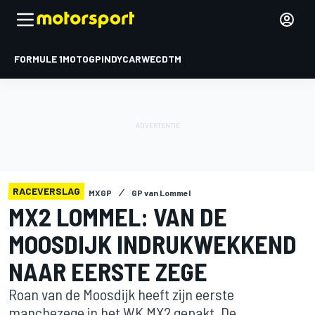
FORMULE 1
MOTOGP
INDYCAR
WEC
DTM
RACEVERSLAG
MXGP
GP van Lommel
MX2 LOMMEL: VAN DE
MOOSDIJK INDRUKWEKKEND
NAAR EERSTE ZEGE
Roan van de Moosdijk heeft zijn eerste
manchezege in het WK MX2 gepakt. De