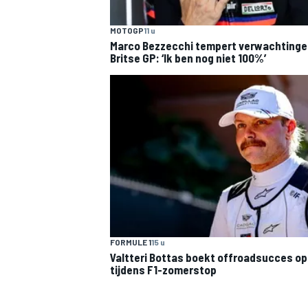
MOTOGP
11 u
Marco Bezzecchi tempert verwachtinge
Britse GP: ‘Ik ben nog niet 100%’
MEER RACEKLASSEN
FORMULE 1
15 u
Valtteri Bottas boekt offroadsucces op 
tijdens F1-zomerstop