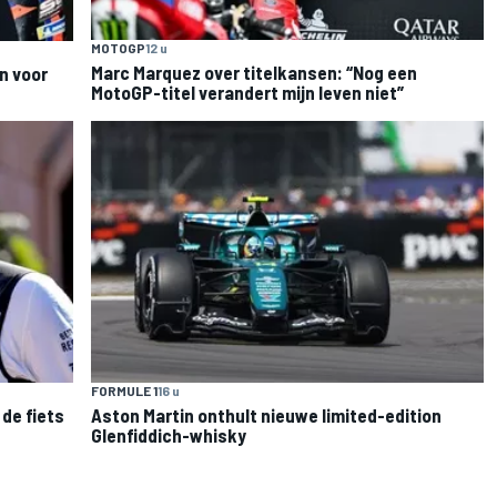
MOTOGP
12 u
Marc Marquez over titelkansen: “Nog een
n voor
MotoGP-titel verandert mijn leven niet”
FORMULE 1
16 u
de fiets
Aston Martin onthult nieuwe limited-edition
Glenfiddich-whisky