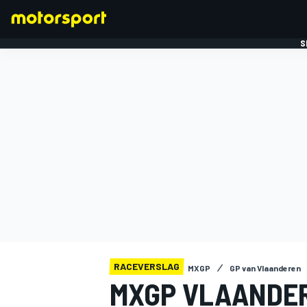
S
FORMULE 1
RACEVERSLAG
MXGP
GP van Vlaanderen
MXGP VLAANDE