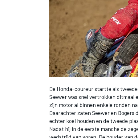
INDYCAR
De Honda-coureur startte als tweede 
Seewer was snel vertrokken ditmaal e
zijn motor al binnen enkele ronden na
Daarachter zaten Seewer en Bogers d
WEC
DTM
echter koel houden en de tweede plaat
Nadat hij in de
eerste manche
de zege
wedstrijd van voren. De houder van d