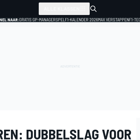
ALLE KLASSEN
NEL NAAR:
GRATIS GP-MANAGERSPEL
F1-KALENDER 2026
MAX VERSTAPPEN
F1-TE
REN: DUBBELSLAG VOOR