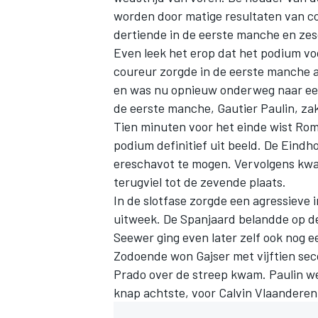
worden door matige resultaten van con
dertiende in de eerste manche en ze
Even leek het erop dat het podium v
coureur zorgde in de eerste manche a
en was nu opnieuw onderweg naar een
de eerste manche, Gautier Paulin, zak
Tien minuten voor het einde wist Rom
podium definitief uit beeld. De Eind
ereschavot te mogen. Vervolgens kwam
terugviel tot de zevende plaats.
In de slotfase zorgde een agressieve
uitweek. De Spanjaard belandde op de
Seewer ging even later zelf ook nog e
Zodoende won Gajser met vijftien sec
Prado over de streep kwam. Paulin we
knap achtste, voor Calvin Vlaandere