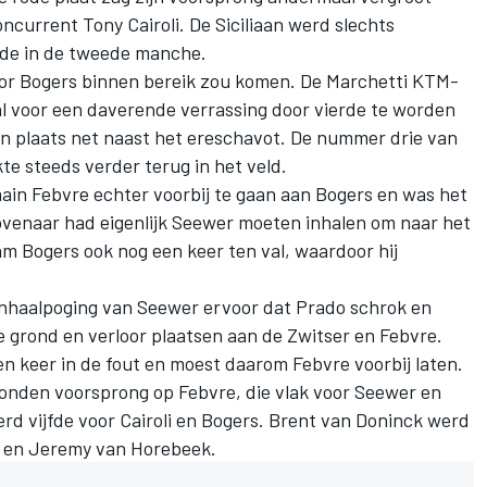
current Tony Cairoli. De Siciliaan werd slechts
sde in de tweede manche.
oor Bogers binnen bereik zou komen. De Marchetti KTM-
l voor een daverende verrassing door vierde te worden
 plaats net naast het ereschavot. De nummer drie van
te steeds verder terug in het veld.
ain Febvre echter voorbij te gaan aan Bogers en was het
hovenaar had eigenlijk Seewer moeten inhalen om naar het
 Bogers ook nog een keer ten val, waardoor hij
 inhaalpoging van Seewer ervoor dat Prado schrok en
 grond en verloor plaatsen aan de Zwitser en Febvre.
en keer in de fout en moest daarom Febvre voorbij laten.
onden voorsprong op Febvre, die vlak voor Seewer en
rd vijfde voor Cairoli en Bogers. Brent van Doninck werd
n en Jeremy van Horebeek.