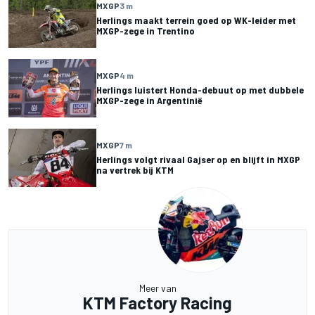
MXGP
3 m
Herlings maakt terrein goed op WK-leider met
MXGP-zege in Trentino
MXGP
4 m
Herlings luistert Honda-debuut op met dubbele
MXGP-zege in Argentinië
MXGP
7 m
Herlings volgt rivaal Gajser op en blijft in MXGP
na vertrek bij KTM
Meer van
KTM Factory Racing