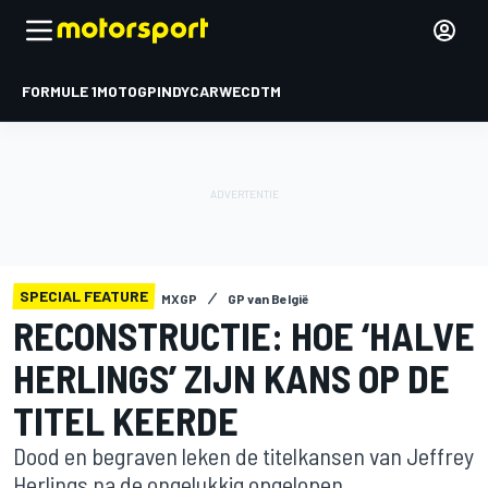
FORMULE 1
MOTOGP
INDYCAR
WEC
DTM
SPECIAL FEATURE
MXGP
GP van België
RECONSTRUCTIE: HOE ‘HALVE
HERLINGS’ ZIJN KANS OP DE
TITEL KEERDE
Dood en begraven leken de titelkansen van Jeffrey
Herlings na de ongelukkig opgelopen