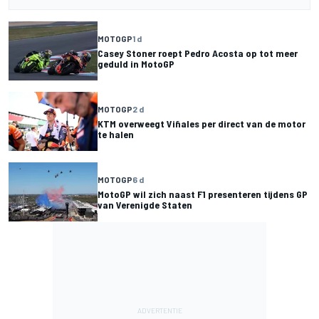
MOTOGP
1 d
Casey Stoner roept Pedro Acosta op tot meer
geduld in MotoGP
MOTOGP
2 d
KTM overweegt Viñales per direct van de motor
te halen
MOTOGP
6 d
MotoGP wil zich naast F1 presenteren tijdens GP
van Verenigde Staten