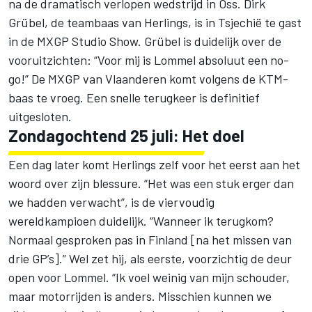
na de dramatisch verlopen wedstrijd in Oss. Dirk
Grübel, de teambaas van Herlings, is in Tsjechië te gast
in de MXGP Studio Show. Grübel
is duidelijk over de
vooruitzichten
: “Voor mij is Lommel absoluut een no-
go!” De MXGP van Vlaanderen komt volgens de KTM-
baas te vroeg. Een snelle terugkeer is definitief
uitgesloten.
Zondagochtend 25 juli: Het doel
Een dag later komt Herlings zelf v
oor het eerst aan het
woord over zijn blessure
. “Het was een stuk erger dan
we hadden verwacht”, is de viervoudig
wereldkampioen duidelijk. “Wanneer ik terugkom?
Normaal gesproken pas in Finland [na het missen van
drie GP’s].” Wel zet hij, als eerste, voorzichtig de deur
open voor Lommel. “Ik voel weinig van mijn schouder,
maar motorrijden is anders. Misschien kunnen we