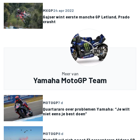
MXGP
24 apr 2022
Gajser wint eerste manche GP Letland, Prado
crasht
Meer van
Yamaha MotoGP Team
MOTOGP
7 d
Quartararo over problemen Yamaha: “Je wilt
niet eens je best doen”
MOTOGP
8 d
MotoGP wil zich naast F1 presenteren tijdens GP