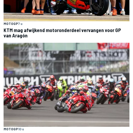
MOTOGP
7 u
KTM mag afwijkend motoronderdeel vervangen voor GP
van Aragón
MOTOGP
10 u