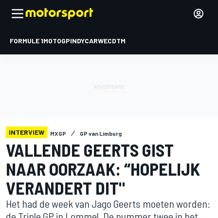
FORMULE 1
MOTOGP
INDYCAR
WEC
DTM
INTERVIEW
MXGP
GP van Limburg
VALLENDE GEERTS GIST
NAAR OORZAAK: “HOPELIJK
VERANDERT DIT"
Het had de week van Jago Geerts moeten worden:
de Triple GP in Lommel. De nummer twee in het