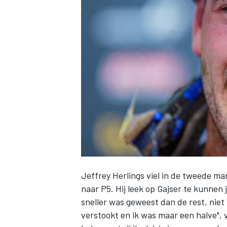
INDYCAR
Jeffrey Herlings
viel in de tweede ma
naar P5. Hij leek op Gajser te kunne
WEC
DTM
sneller was geweest dan de rest, niet 
verstookt en ik was maar een halve", 