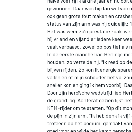
halve voet rij ik al drie jaar en nu ook
gewonnen. Daar was hij dan wel van ov
ook geen grote fout maken en crashen"
status van zijn arm was hij duidelijk: "
Het was weer zo'n prestatie zoals we
hij vriend en vijand er iedere keer wee
vaak verbaasd, zowel op positief als n
In de eerste manche had Herlings moei
houden, zo vertelde hij. "Ik reed op 
blijven rijden. Zo kon ik energie spa
vallen en of mijn schouder het vol z
sneller kon en ging ik hem voorbij. D
Door zijn heroïsche wedstrijd liep Her
de grond lag. Achteraf gezien lijkt h
KTM-rijder om te starten. "Op dit mome
de pijn in zijn arm. "Ik heb denk ik vij
trofeeën op het podium: gemaakt van g
goed voor en wilde het kampioenschap