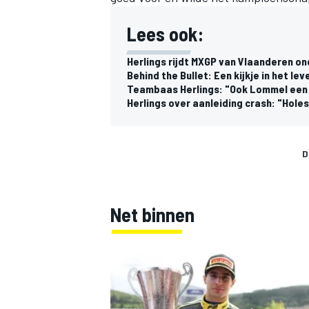
Lees ook:
Herlings rijdt MXGP van Vlaanderen o
Behind the Bullet: Een kijkje in het le
Teambaas Herlings: "Ook Lommel een
Herlings over aanleiding crash: "Hole
D
Net binnen