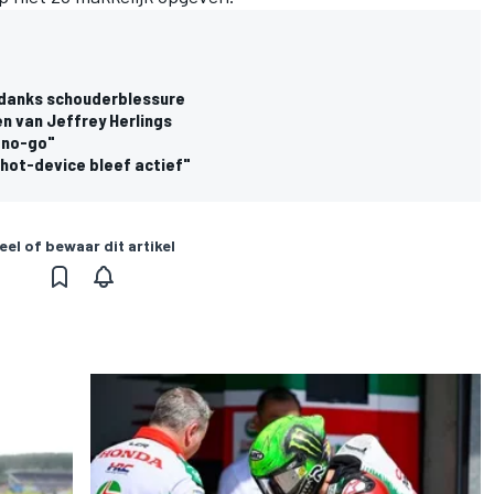
ndanks schouderblessure
ven van Jeffrey Herlings
 no-go"
shot-device bleef actief"
eel of bewaar dit artikel