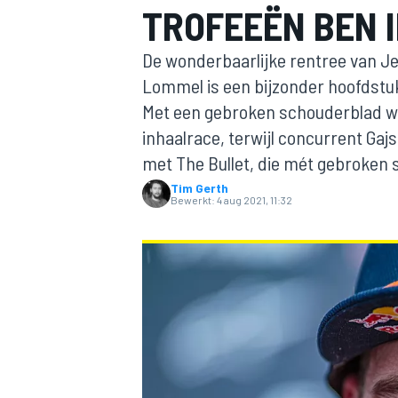
TROFEEËN BEN 
De wonderbaarlijke rentree van Je
Lommel is een bijzonder hoofdstuk
Met een gebroken schouderblad wo
inhaalrace, terwijl concurrent Gaj
met The Bullet, die mét gebroken
Tim Gerth
MOTOGP
Bewerkt:
4 aug 2021, 11:32