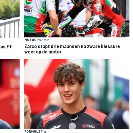
MOTOGP
47 min
Zarco stapt drie maanden na zware blessure
as F1-
weer op de motor
FORMULE 1
1 u