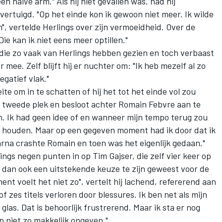
 een halve arm." Als hij niet gevallen was, had hij
ertuigd. "Op het einde kon ik gewoon niet meer. Ik wilde
, vertelde Herlings over zijn vermoeidheid. Over de
Die kan ik niet eens meer optillen."
 die zo vaak van Herlings hebben gezien en toch verbaast
r mee. Zelf blijft hij er nuchter om: "Ik heb mezelf al zo
egatief vlak."
te om in te schatten of hij het tot het einde vol zou
de tweede plek en besloot achter Romain Febvre aan te
ren. Ik had geen idee of en wanneer mijn tempo terug zou
ou houden. Maar op een gegeven moment had ik door dat ik
aarna crashte Romain en toen was het eigenlijk gedaan."
lings negen punten in op Tim Gajser, die zelf vier keer op
et dan ook een uitstekende keuze te zijn geweest voor de
nt voelt het niet zo", vertelt hij lachend, refererend aan
f of zes titels verloren door blessures. Ik ben net als mijn
las. Dat is behoorlijk frustrerend. Maar ik sta er nog
 niet zo makkelijk opgeven."