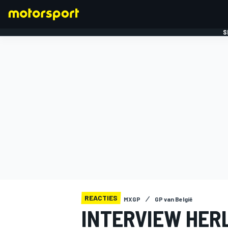
S
FORMULE 1
REACTIES
MXGP
GP van België
INTERVIEW HERL