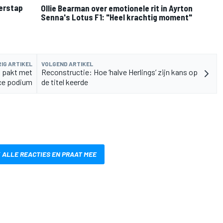
verstap
Ollie Bearman over emotionele rit in Ayrton
Senna's Lotus F1: "Heel krachtig moment"
IG ARTIKEL
VOLGEND ARTIKEL
s pakt met
Reconstructie: Hoe ‘halve Herlings’ zijn kans op
ace podium
de titel keerde
 ALLE REACTIES EN PRAAT MEE