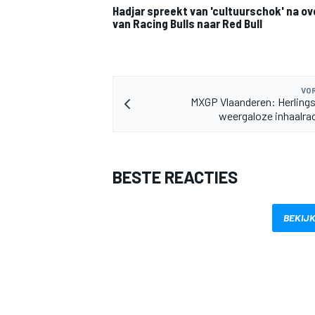
Hadjar spreekt van 'cultuurschok' na o
van Racing Bulls naar Red Bull
VOR
MXGP Vlaanderen: Herling
weergaloze inhaalr
MEER RACEKLASSEN
BESTE REACTIES
BEKIJK