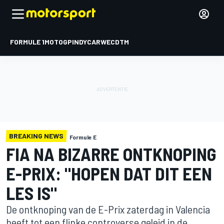
FORMULE 1
MOTOGP
INDYCAR
WEC
DTM
BREAKING NEWS
Formule E
FIA NA BIZARRE ONTKNOPING
E-PRIX: "HOPEN DAT DIT EEN
LES IS"
De ontknoping van de E-Prix zaterdag in Valencia
heeft tot een flinke controverse geleid in de