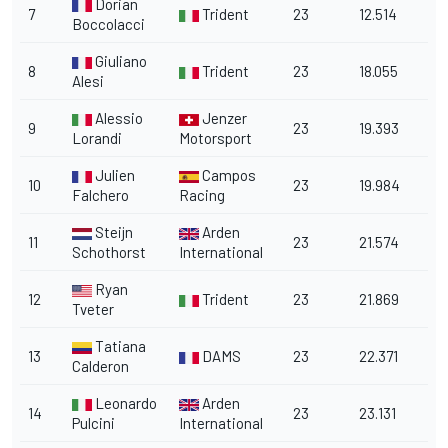
Dorian
7
Trident
23
12.514
Boccolacci
Giuliano
8
Trident
23
18.055
Alesi
Alessio
Jenzer
9
23
19.393
Lorandi
Motorsport
Julien
Campos
10
23
19.984
Falchero
Racing
Steijn
Arden
11
23
21.574
Schothorst
International
Ryan
12
Trident
23
21.869
Tveter
Tatiana
13
DAMS
23
22.371
Calderon
Leonardo
Arden
14
23
23.131
Pulcini
International