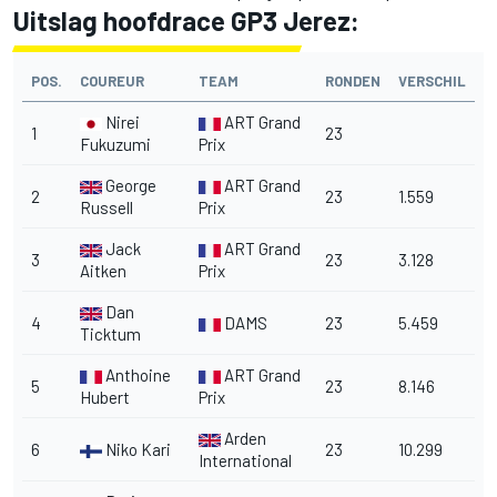
Uitslag hoofdrace GP3 Jerez:
POS.
COUREUR
TEAM
RONDEN
VERSCHIL
Nirei
ART Grand
1
23
Fukuzumi
Prix
George
ART Grand
2
23
1.559
Russell
Prix
Jack
ART Grand
3
23
3.128
Aitken
Prix
Dan
4
DAMS
23
5.459
Ticktum
Anthoine
ART Grand
5
23
8.146
Hubert
Prix
Arden
6
Niko Kari
23
10.299
International