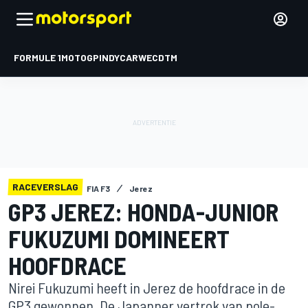
FORMULE 1
MOTOGP
INDYCAR
WEC
DTM
RACEVERSLAG
FIA F3
Jerez
GP3 JEREZ: HONDA-JUNIOR
FUKUZUMI DOMINEERT
HOOFDRACE
Nirei Fukuzumi heeft in Jerez de hoofdrace in de
GP3 gewonnen. De Japanner vertrok van pole-