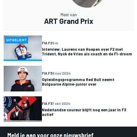
Meer van
ART Grand Prix
UITGELICHT
FIA F2
5 m
Interview: Laurens van Hoepen over F2 met
Trident, Nyck de Vries als coach en de F1-droom
FIA F3
6 nov 2024
Opleidingsprogramma Red Bull neemt
Bulgaarse Alpine-junior over
FIA F3
7 okt 2024
Nederlandse coureur blijft nog een jaar in F3
actief
Meld je aan voor onze nieuwsbrief