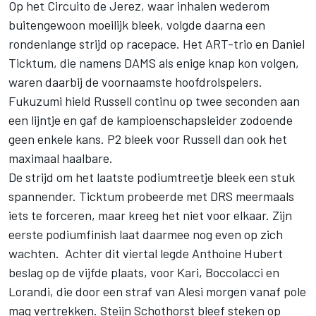
Op het Circuito de Jerez, waar inhalen wederom
buitengewoon moeilijk bleek, volgde daarna een
rondenlange strijd op racepace. Het ART-trio en Daniel
Ticktum, die namens DAMS als enige knap kon volgen,
waren daarbij de voornaamste hoofdrolspelers.
Fukuzumi hield Russell continu op twee seconden aan
een lijntje en gaf de kampioenschapsleider zodoende
geen enkele kans. P2 bleek voor Russell dan ook het
maximaal haalbare.
De strijd om het laatste podiumtreetje bleek een stuk
spannender. Ticktum probeerde met DRS meermaals
iets te forceren, maar kreeg het niet voor elkaar. Zijn
eerste podiumfinish laat daarmee nog even op zich
wachten. Achter dit viertal legde Anthoine Hubert
beslag op de vijfde plaats, voor Kari, Boccolacci en
Lorandi, die door een straf van Alesi morgen vanaf pole
mag vertrekken. Steijn Schothorst bleef steken op