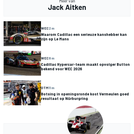
Meer van
Jack Aitken
WEC
2 m
Waarom Cadillac een serieuze kanshebber kan
zijn op Le Mans
WEC
8 m
Cadillac Hypercar-team maakt opvolger Button
bekend voor WEC 2026
DTM
11 m
Botsing in openingsronde kost Vermeulen goed
resultaat op Nürburgring