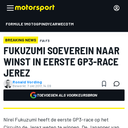
FORMULE 1
MOTOGP
INDYCAR
WEC
DTM
BREAKING NEWS
FIA F3
FUKUZUMI SOEVEREIN NAAR
WINST IN EERSTE GP3-RACE
JEREZ
Ronald Vording
Bewerkt:
7 okt 2017, 14:09
TOEVOEGEN ALS VOORKEURSBRON
Nirei Fukuzumi heeft de eerste GP3-race op het
Circuito de Jerez weten te winnen. De Japanner van