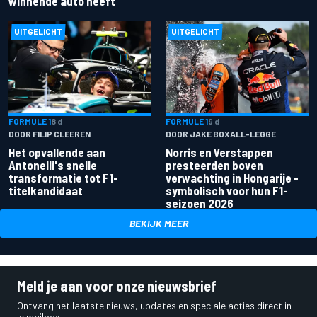
winnende auto heeft
UITGELICHT
UITGELICHT
FORMULE 1
8 d
FORMULE 1
9 d
DOOR FILIP CLEEREN
DOOR JAKE BOXALL-LEGGE
Het opvallende aan
Norris en Verstappen
Antonelli's snelle
presteerden boven
transformatie tot F1-
verwachting in Hongarije -
titelkandidaat
symbolisch voor hun F1-
seizoen 2026
BEKIJK MEER
Meld je aan voor onze nieuwsbrief
Ontvang het laatste nieuws, updates en speciale acties direct in
je mailbox.