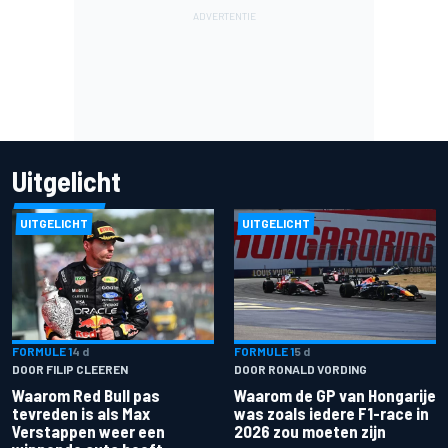
Uitgelicht
UITGELICHT
UITGELICHT
FORMULE 1
4 d
FORMULE 1
5 d
DOOR FILIP CLEEREN
DOOR RONALD VORDING
Waarom Red Bull pas
Waarom de GP van Hongarije
tevreden is als Max
was zoals iedere F1-race in
Verstappen weer een
2026 zou moeten zijn