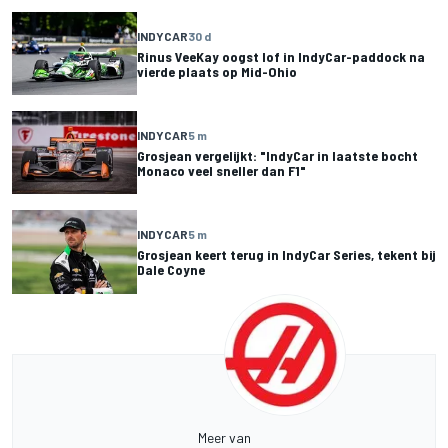
INDYCAR
30 d
Rinus VeeKay oogst lof in IndyCar-paddock na
vierde plaats op Mid-Ohio
INDYCAR
5 m
Grosjean vergelijkt: "IndyCar in laatste bocht
Monaco veel sneller dan F1"
INDYCAR
5 m
Grosjean keert terug in IndyCar Series, tekent bij
Dale Coyne
Meer van