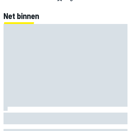
Net binnen
Marco Bezzecchi tempert verwachtingen voor Britse GP:
‘Ik ben nog niet 100%’