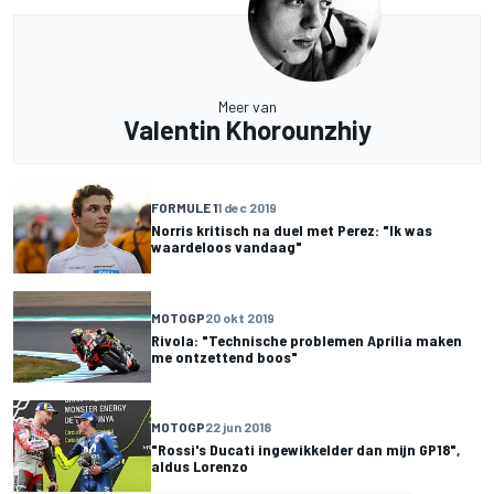
Meer van
Valentin Khorounzhiy
FORMULE 1
1 dec 2019
Norris kritisch na duel met Perez: "Ik was
waardeloos vandaag"
MOTOGP
20 okt 2019
Rivola: "Technische problemen Aprilia maken
me ontzettend boos"
MOTOGP
22 jun 2018
"Rossi's Ducati ingewikkelder dan mijn GP18",
aldus Lorenzo