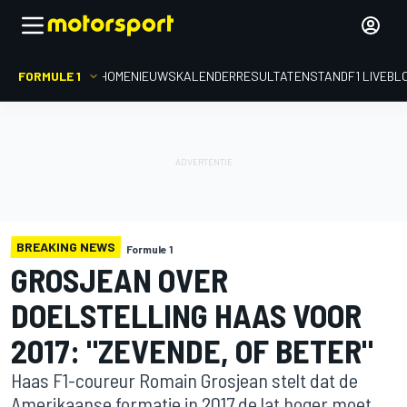
FORMULE 1
HOME
NIEUWS
KALENDER
RESULTATEN
STAND
F1 LIVEBL
BREAKING NEWS
Formule 1
GROSJEAN OVER
DOELSTELLING HAAS VOOR
2017: "ZEVENDE, OF BETER"
Haas F1-coureur Romain Grosjean stelt dat de
Amerikaanse formatie in 2017 de lat hoger moet