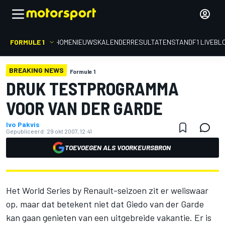
FORMULE 1
HOME
NIEUWS
KALENDER
RESULTATEN
STAND
F1 LIVEBL
BREAKING NEWS
Formule 1
DRUK TESTPROGRAMMA
VOOR VAN DER GARDE
Ivo Pakvis
Gepubliceerd:
29 okt 2007, 12:41
TOEVOEGEN ALS VOORKEURSBRON
Het World Series by Renault-seizoen zit er weliswaar
op, maar dat betekent niet dat Giedo van der Garde
kan gaan genieten van een uitgebreide vakantie. Er is