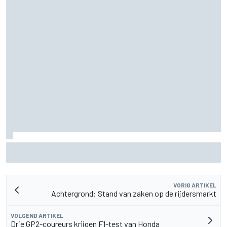
MotoGP Britse GP: Jorge Martin leidt Aprilia 1-2-3 in sprint,
Marc Marquez worstelt
VORIG ARTIKEL
Achtergrond: Stand van zaken op de rijdersmarkt
VOLGEND ARTIKEL
Drie GP2-coureurs krijgen F1-test van Honda