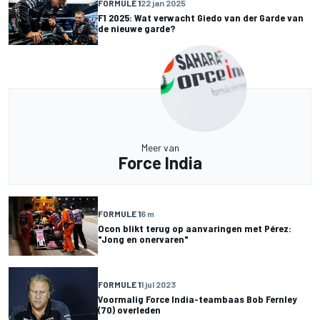
FORMULE 1
22 jan 2025
F1 2025: Wat verwacht Giedo van der Garde van
de nieuwe garde?
Meer van
Force India
FORMULE 1
6 m
Ocon blikt terug op aanvaringen met Pérez:
"Jong en onervaren"
FORMULE 1
1 jul 2023
Voormalig Force India-teambaas Bob Fernley
(70) overleden