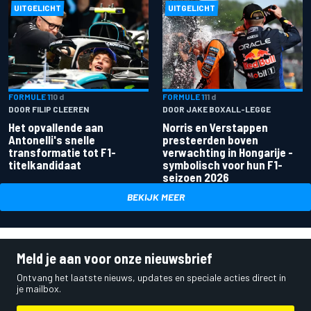
UITGELICHT
UITGELICHT
FORMULE 1
10 d
FORMULE 1
11 d
DOOR FILIP CLEEREN
DOOR JAKE BOXALL-LEGGE
Het opvallende aan
Norris en Verstappen
Antonelli's snelle
presteerden boven
transformatie tot F1-
verwachting in Hongarije -
titelkandidaat
symbolisch voor hun F1-
seizoen 2026
BEKIJK MEER
Meld je aan voor onze nieuwsbrief
Ontvang het laatste nieuws, updates en speciale acties direct in
je mailbox.