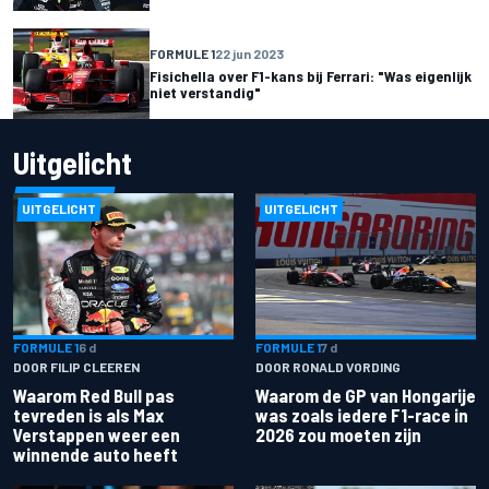
FORMULE 1
22 jun 2023
Fisichella over F1-kans bij Ferrari: "Was eigenlijk
niet verstandig"
Uitgelicht
UITGELICHT
UITGELICHT
FORMULE 1
6 d
FORMULE 1
7 d
DOOR FILIP CLEEREN
DOOR RONALD VORDING
Waarom Red Bull pas
Waarom de GP van Hongarije
tevreden is als Max
was zoals iedere F1-race in
Verstappen weer een
2026 zou moeten zijn
winnende auto heeft