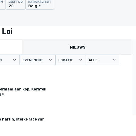
UM
LEEFTIJD
NATIONALITEIT
29
België
 Loi
NIEUWS
M
EVENEMENT
LOCATIE
ermaal aan kop, Kornfeil
gs
 Martin, sterke race van