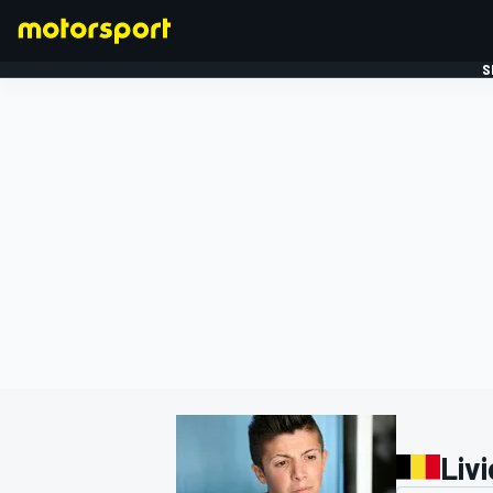
S
FORMULE 1
Livi