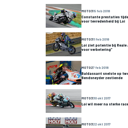
MOTO3
15 feb 2018
Constante prestaties tijd
voor tevredenheid bij Loi
INDYCAR
MOTO3
11 feb 2018
Loi ziet potentie bij Reale
voor verbetering”
MOTO2
7 feb 2018
Baldassarri snelste op tw
Bendsneyder zestiende
MOTO3
30 okt 2017
Loi wil meer na sterke race
WEC
DTM
MOTO3
22 okt 2017