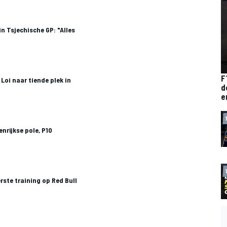
in Tsjechische GP: "Alles
F
Loi naar tiende plek in
d
e
enrijkse pole, P10
erste training op Red Bull