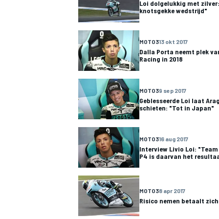
Loi dolgelukkig met zilver
knotsgekke wedstrijd"
MOTO3
13 okt 2017
Dalla Porta neemt plek van
Racing in 2018
MOTO3
9 sep 2017
Geblesseerde Loi laat Ara
schieten: "Tot in Japan"
MOTO3
16 aug 2017
Interview Livio Loi: "Team
P4 is daarvan het resulta
MOTO3
8 apr 2017
Risico nemen betaalt zich 