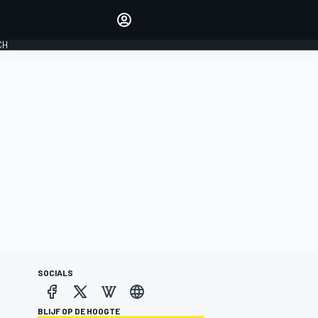
Laat je horen met de
reactiemodule
CH
LOGIN
EDITIE
NEDERLAND
SOCIALS
BLIJF OP DE HOOGTE