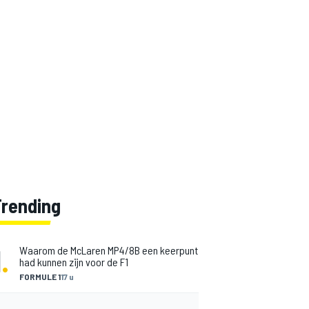
Trending
1
.
Waarom de McLaren MP4/8B een keerpunt
had kunnen zijn voor de F1
FORMULE 1
17 u