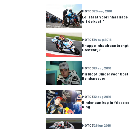
MOTO3
20 aug 2016
Loi staat voor inhaalrace 
uit de kast!"
MOTO3
14 aug 2016
Knappe inhaalrace brengt 
Oostenrijk
MEER RACEKLASSEN
MOTO3
13 aug 2016
Mir klopt Binder voor Oost
Bendsneyder
MOTO3
12 aug 2016
Binder aan kop in frisse e
Ring
MOTO3
26 jun 2016