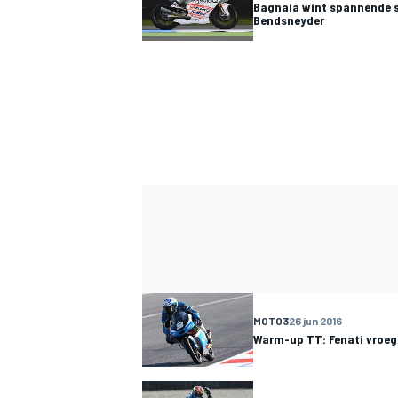
Bagnaia wint spannende st
Bendsneyder
MOTO3
26 jun 2016
Warm-up TT: Fenati vroeg