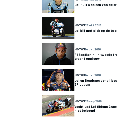
Loi: “Dit was een van de k
MOTO3
22 okt 2016
Loi blij met plek op de twe
MOTO3
14 okt 2016
P1 Bastianini in tweede tr
crasht opnieuw
MOTO3
14 okt 2016
Loi en Bendsneyder bij bes
GP Japan
MOTO3
25 sep 2016
Vechtlust Loi tijdens Gra
niet beloond