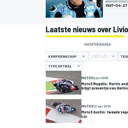
GEBOORTEDAT
1997-04-27
Laatste nieuws over Livio
HOOFDPAGINA
LIVIO LOI
KAMPIOENSCHAP
TEA
MOTOGP
TYPE ARTIKEL
MOTO3
2 jun 2018
Moto3 Mugello: Martin and
krijgt presentje van Herlin
MOTO3
22 apr 2018
Moto3 Austin: tweede zege
Loi