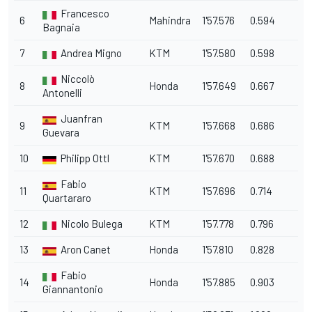
Francesco
6
Mahindra
1'57.576
0.594
Bagnaia
7
Andrea Migno
KTM
1'57.580
0.598
Niccolò
8
Honda
1'57.649
0.667
Antonelli
Juanfran
9
KTM
1'57.668
0.686
Guevara
10
Philipp Ottl
KTM
1'57.670
0.688
Fabio
11
KTM
1'57.696
0.714
Quartararo
12
Nicolo Bulega
KTM
1'57.778
0.796
13
Aron Canet
Honda
1'57.810
0.828
Fabio
14
Honda
1'57.885
0.903
Giannantonio