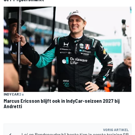
INDYCAR
2 u
Marcus Ericsson blijft ook in IndyCar-seizoen 2027 bij
Andretti
VORIG ARTIKEL
Loi en Bendsneyder bij beste tien in eerste training GP