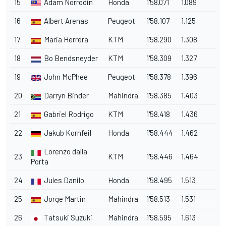
15
Adam Norrodin
Honda
1'58.071
1.089
16
Albert Arenas
Peugeot
1'58.107
1.125
17
Maria Herrera
KTM
1'58.290
1.308
18
Bo Bendsneyder
KTM
1'58.309
1.327
19
John McPhee
Peugeot
1'58.378
1.396
20
Darryn Binder
Mahindra
1'58.385
1.403
21
Gabriel Rodrigo
KTM
1'58.418
1.436
22
Jakub Kornfeil
Honda
1'58.444
1.462
Lorenzo dalla
23
KTM
1'58.446
1.464
Porta
24
Jules Danilo
Honda
1'58.495
1.513
25
Jorge Martin
Mahindra
1'58.513
1.531
26
Tatsuki Suzuki
Mahindra
1'58.595
1.613