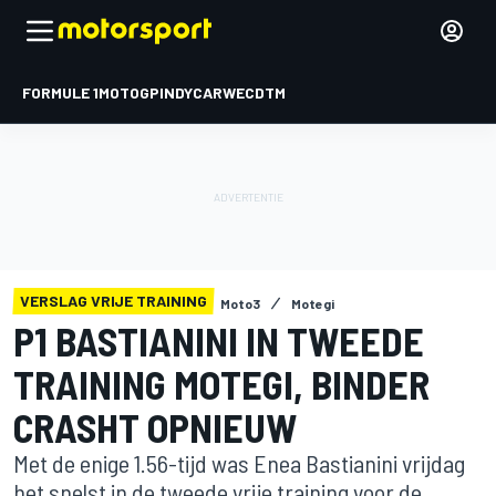
FORMULE 1
MOTOGP
INDYCAR
WEC
DTM
VERSLAG VRIJE TRAINING
Moto3
Motegi
P1 BASTIANINI IN TWEEDE
TRAINING MOTEGI, BINDER
CRASHT OPNIEUW
Met de enige 1.56-tijd was Enea Bastianini vrijdag
het snelst in de tweede vrije training voor de