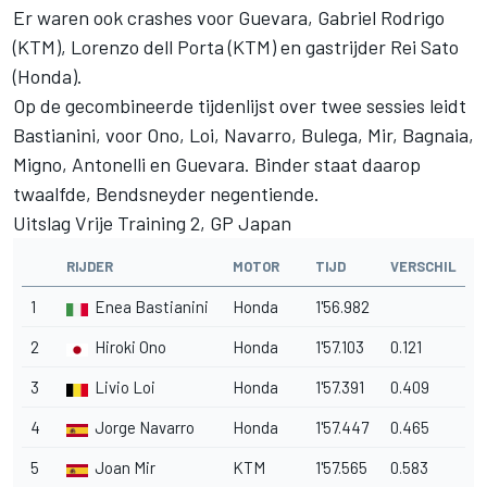
Er waren ook crashes voor Guevara, Gabriel Rodrigo
(KTM), Lorenzo dell Porta (KTM) en gastrijder Rei Sato
(Honda).
Op de gecombineerde tijdenlijst over twee sessies leidt
Bastianini, voor Ono, Loi, Navarro, Bulega, Mir, Bagnaia,
Migno, Antonelli en Guevara. Binder staat daarop
twaalfde, Bendsneyder negentiende.
Uitslag Vrije Training 2, GP Japan
RIJDER
MOTOR
TIJD
VERSCHIL
1
Enea Bastianini
Honda
1'56.982
2
Hiroki Ono
Honda
1'57.103
0.121
3
Livio Loi
Honda
1'57.391
0.409
4
Jorge Navarro
Honda
1'57.447
0.465
5
Joan Mir
KTM
1'57.565
0.583