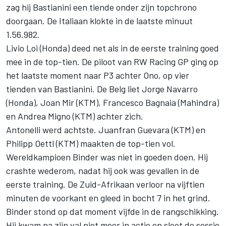
zag hij Bastianini een tiende onder zijn topchrono
doorgaan. De Italiaan klokte in de laatste minuut
1.56.982.
Livio Loi (Honda) deed net als in de eerste training goed
mee in de top-tien. De piloot van RW Racing GP ging op
het laatste moment naar P3 achter Ono, op vier
tienden van Bastianini. De Belg liet Jorge Navarro
(Honda), Joan Mir (KTM), Francesco Bagnaia (Mahindra)
en Andrea Migno (KTM) achter zich.
Antonelli werd achtste. Juanfran Guevara (KTM) en
Philipp Oettl (KTM) maakten de top-tien vol.
Wereldkampioen Binder was niet in goeden doen. Hij
crashte wederom, nadat hij ook was gevallen in de
eerste training. De Zuid-Afrikaan verloor na vijftien
minuten de voorkant en gleed in bocht 7 in het grind.
Binder stond op dat moment vijfde in de rangschikking.
Hij kwam na zijn val niet meer in actie en sloot de sessie