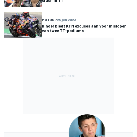
crash in TT
MOTOGP
25 jun 2023
Binder biedt KTM excuses aan voor mislopen
van twee TT-podiums