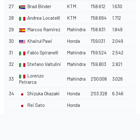
27
Brad Binder
KTM
1'58.612
1.630
28
Andrea Locatelli
KTM
1'58.694
1.712
29
Marcos Ramirez
Mahindra
1'58.831
1.849
30
Khairul Pawi
Honda
1'59.031
2.049
31
Fabio Spiranelli
Mahindra
1'59.524
2.542
32
Stefano Valtulini
Mahindra
1'59.803
2.821
Lorenzo
33
Mahindra
2'00.008
3.026
Petrarca
34
Shizuka Okazaki
Honda
2'03.328
6.346
Rei Sato
Honda