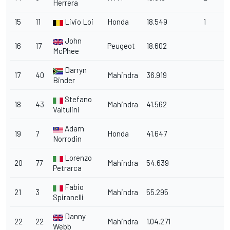
Herrera
15
11
Livio Loi
Honda
18.549
1
John
16
17
Peugeot
18.602
McPhee
Darryn
17
40
Mahindra
36.919
Binder
Stefano
18
43
Mahindra
41.562
Valtulini
Adam
19
7
Honda
41.647
Norrodin
Lorenzo
20
77
Mahindra
54.639
Petrarca
Fabio
21
3
Mahindra
55.295
Spiranelli
Danny
22
22
Mahindra
1.04.271
Webb