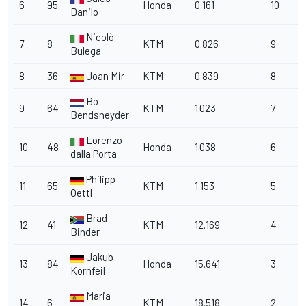
6
95
Honda
0.161
10
Danilo
Nicolò
7
8
KTM
0.826
9
Bulega
8
36
Joan Mir
KTM
0.839
8
Bo
9
64
KTM
1.023
7
Bendsneyder
Lorenzo
10
48
Honda
1.038
6
dalla Porta
Philipp
11
65
KTM
1.153
5
Oettl
Brad
12
41
KTM
12.169
4
Binder
Jakub
13
84
Honda
15.641
3
Kornfeil
Maria
14
6
KTM
18.518
2