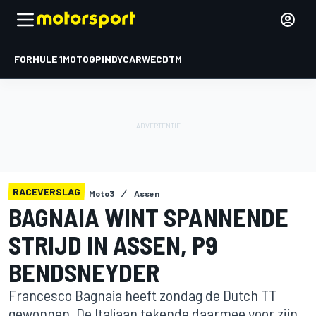
FORMULE 1
MOTOGP
INDYCAR
WEC
DTM
RACEVERSLAG
Moto3
Assen
BAGNAIA WINT SPANNENDE
STRIJD IN ASSEN, P9
BENDSNEYDER
Francesco Bagnaia heeft zondag de Dutch TT
gewonnen. De Italiaan tekende daarmee voor zijn