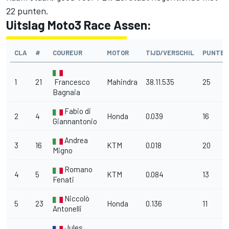
22 punten.
Uitslag Moto3 Race Assen:
CLA
#
COUREUR
MOTOR
TIJD/VERSCHIL
PUNTEN
1
21
Francesco
Mahindra
38.11.535
25
Bagnaia
Fabio di
2
4
Honda
0.039
16
Giannantonio
Andrea
3
16
KTM
0.018
20
Migno
Romano
4
5
KTM
0.084
13
Fenati
Niccolò
5
23
Honda
0.136
11
Antonelli
Jules