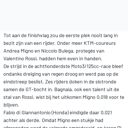
Tot aan de finishvlag zou de eerste plek nooit lang in
bezit zijn van een rijder. Onder meer KTM-coureurs
Andrea Migno en Niccolo Bulega, protegés van
Valentino Rossi, hadden hem even in handen.
De strijd in de achthonderdste Moto3/125cc-race bleef
ondanks dreiging van regen droog en werd pas op de
eindstreep beslist. Zes rijders doken in de slotronde
samen de GT-bocht in. Bagnaia, ook een talent uit de
stal van Rossi, wist bij het uitkomen Migno 0.018 voor te
blijven.
Fabio di Giannantonio (Honda) eindigde daar 0.021
achter als derde. Omdat Migno een stukje had
afgesneden werd de volgorde omgedraaid, en kreeg Di